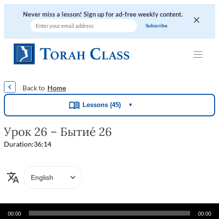
Never miss a lesson! Sign up for ad-free weekly content.
|
|
|
|
|
Home
Lessons (45)
▼
Урок 26 – Бытие́ 26
Duration:
36:14
Audio
00:00
00:00