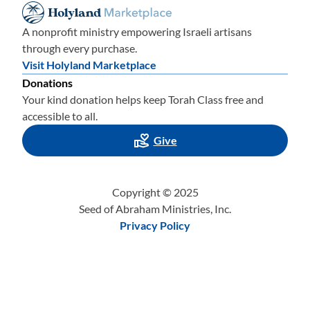
гуманизма. И по прошествии более чем 4 десятилетий
подход квантовой механики к функционированию
A nonprofit ministry empowering Israeli artisans
Вселенной оказался совершенно бесполезным.
through every purchase.
Visit Holyland Marketplace
Мы – Вселенная и жизненная система
Donations
закономерностей,
потому что мы – Вселенная и
Your kind donation helps keep Torah Class free and
жизненная система порядка
.
М
ы видим
accessible to all.
закономерности
, потому что Божьи принципы порядка
Give
незыблемы, и они никогда не меняются. Это приводит
к повторениям и предсказуемым циклам
,
я называю
это библейским повторением,
закономерностями
.
Copyright © 2025
Давайте теперь прочт
ё
м Бытие 26, раскроем еще
Seed of Abraham Ministries, Inc.
Privacy Policy
несколько закономерностей и понаблюдаем, как
история, даже на таком раннем этапе, повторяется.
Прочитайте всю 26-ю главу книги Бытие.
Переменчивая погода в Ханаане вновь повергла страну