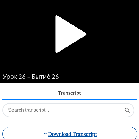
Player
Урок 26 – Бытие́ 26
Transcript
Download Transcript