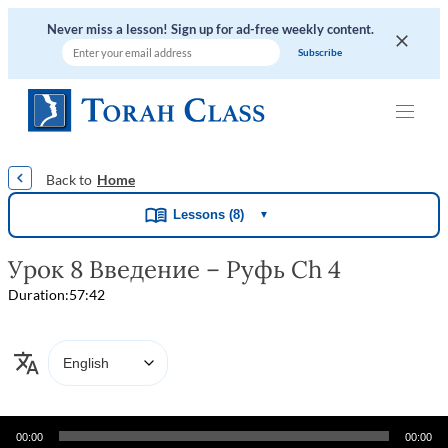
Never miss a lesson! Sign up for ad-free weekly content.
|
|
|
|
|
Home
Lessons (8)
▼
Урок 8 Введение – Руфь Ch 4
Duration:
57:42
Audio
00:00
00:00