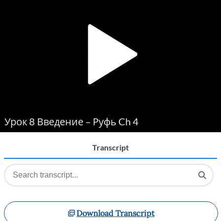
Player
Урок 8 Введение – Руфь Ch 4
Transcript
Download Transcript