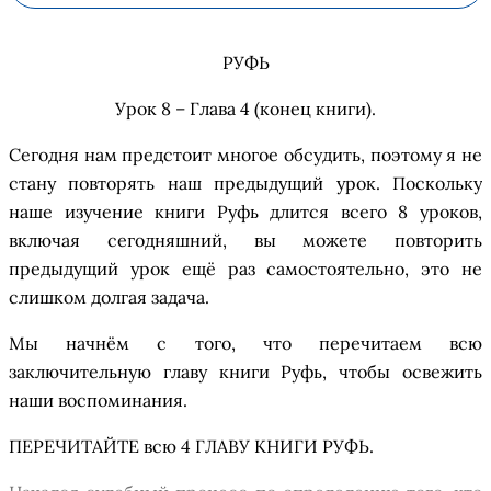
Р
УФЬ
Урок 8 – Глава 4 (конец книги)
.
Сегодня нам предстоит многое обсудить, поэтому я не
с
тану
повторять
наш предыдущий урок. Поскольку
наше изучение
книги
Ру
фь
длится всего 8 уроков
,
включая
сегодняшний,
вы
може
те повторить
предыдущий урок
ещ
ё
раз
самостоятельно
, это не
слишком долгая задача.
Мы начн
ё
м с того, что перечитаем всю
заключительную главу
книги Руфь
, чтобы освежить
наши воспоминания.
ПЕРЕЧИТАЙТЕ
всю
4
ГЛАВУ
КНИГИ
РУФЬ
.