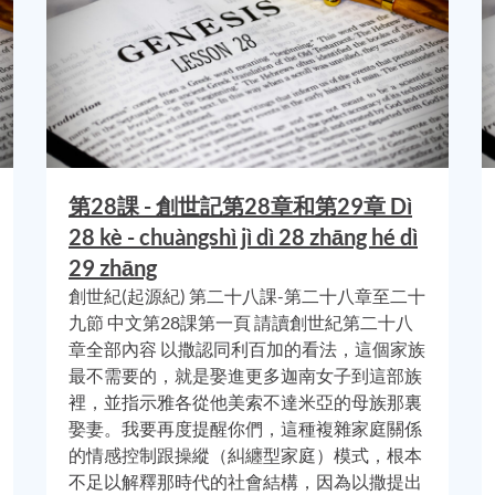
來民族
和
非希伯來民族
的意思，而不區分是否屬於
希伯來人
血脈
個的祝福；上帝曾賜給
亞伯拉罕
，然後
亞伯拉罕
又傳給
以撒
，現
以撒
對
雅各
說了類似的話像；
“
使你生養眾多，成為一群子民，或
第28課 - 創世記第28章和第29章 Dì
許亞伯拉罕的，
以及對
以撒的應許截然不同。 那就是，他們會
28 kè - chuàngshì jì dì 28 zhāng hé dì
語最直譯的翻譯，正與上帝告訴
亞伯拉罕
的應許宣告，恰恰相悖
29 zhāng
，是為了神聖目的而聚集的團體，是由同一個支派的人民或是支
創世紀(起源紀) 第二十八課-第二十八章至二十
九節 中文第28課第一頁 請讀創世紀第二十八
章全部內容 以撒認同利百加的看法，這個家族
中，首位
只
孕育希伯來人的先祖。他將唯獨繁衍出
希伯來民族
，
最不需要的，就是娶進更多迦南女子到這部族
裡，並指示雅各從他美索不達米亞的母族那裏
娶妻。我要再度提醒你們，這種複雜家庭關係
括
非希伯來人
(正如上帝在創世紀十二章十二節，應許他的那樣)
的情感控制跟操縱（糾纏型家庭）模式，根本
民族，而
雅各
就是
希伯來人
。然而，
雅各
只
孕育
希伯來人
；以色
不足以解釋那時代的社會結構，因為以撒提出
所要啟示的真諦。