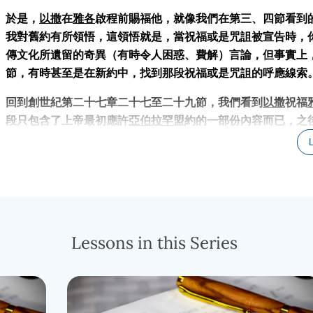
於是，
以撒
在
雅各
啟程前賜福他，就像我們在第三、四節看到
我對舊約有所領悟，這領悟就是，當祝福或是咒詛被宣告時，
傳文化所遺留的奇異（有時令人困惑、費解）言論，但事實上
節，有時甚至是在新約中，找到那段祝福或是咒詛的呼應線索
回到創世紀第二十七章二十七至二十九節，我們看到
以撒
祝福
段只包含了上帝最初應許
亞伯拉罕
盟約的一部份內容而已，之
到信心的掙扎中。我認為我們還可以有把握的假設，
以撒
不完
兩雙胞胎兒子的品格。所以，要嘛就是，因為他不確定他兒子
保留部分祝福，直到他覺得是合適的時機時，才完全賜與。
回溯多年前，當
亞伯拉罕
與上帝立約之時，此約包含一個重要
第二節，你或許會記得，我曾經講過，當時用來代表“國度”的
Lessons in this Series
請讓我稍微剖析一下；在亞伯拉罕的時代，若將
“goy”
嚴格解釋
由
亞伯拉罕
所生的孩子；
希伯來
民族，與
非希伯來民族
之間並
著他兩個兒子
以實瑪利
和
以撒
的出生，才出現第一次分支線，
支成為希伯來人，而以實瑪利和亞伯拉罕所有其他兒女，則成