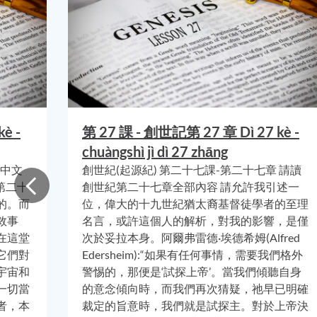
來民族
最早期的發展階段，其實，是同時指
兩支民族
，即
希伯
指全體民族。
(第二十八課第一頁)
第28課第二頁
現在，回到創世紀第二十八章第三節，我們看到的似乎是同一
承給
雅各
，但是有一個關鍵差異。大多數聖經這段的記載是，
è -
第 27 課 - 創世記第 27 章 Dì 27 kè -
群萬族
”， 所用的
希伯來原文就是
“kahal
ammim
”
。這與上帝應
chuàngshì jì dì 27 zhāng
養
“goy”
一支集體類型的民族。因為
“kahal
ammim
”
，這希伯來
 中文
創世紀(起源紀) 第二十七課-第二十七章 請讀
字面意義，
“kahal
ammim
”
意思為“同族的神聖集會”。換言之
第二十
創世紀第二十七章全部內容 請允許我引述一
群而組成。
的。而
位，偉大的十九世紀猶太裔基督徒學者的至理
敘事
名言，或許這個人的解析，對我的影響，是僅
那就是說，雅各；即將改名為“以色列”，將會是應許盟約血脈
在這堂
次於妥拉本身。阿爾弗雷德·埃德希姆(Alfred
支民族
，到
摩西時代
被稱為『祂；上帝，的珍寶』。
它們對
Edersheim):“如果有任何事情，需要我們格外
宇宙和
警惕的，那便是‘試探上帝’。當我們傾聽自身
請讓我再次做個總結，亞伯拉罕的後裔既包含希伯來人，也包
一切當
的意念傾向時，而我們再次猜疑，祂早已明確
撒是希伯來人。亞伯拉罕之子，也生養希伯來民族和非希伯來
者，本
裁定的旨意時，我們就是試探主。對於上帝決
支派，正好就是
“
kahal
ammim
”
（同族的神聖聚會）這一祝福