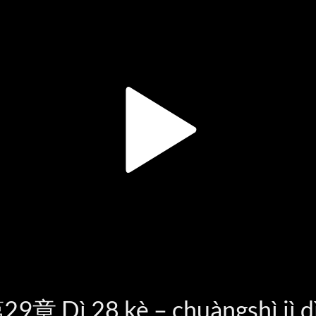
28 kè – chuàngshì jì dì 2