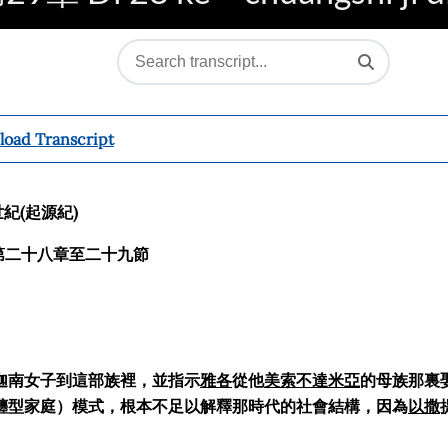
oad Transcript
紀(起源紀)
第二十八章至二十九節
迦南女子到這部族裡，並指示
雅各
從他
美索不達米亞
的
母族那裏
纏型家庭）模式，根本不足以解釋那時代的社會結構，因為
以撒