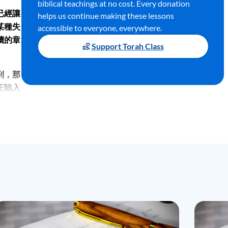
biblical teachings at no cost. Every donation
已經讓
helps us continue making these lessons
某種失
accessible to everyone, everywhere.
續的章
Support Torah Class
到，那
正陷入
可他那
就有意
十二章
然而，
那時
就是隨
撒這一
希伯