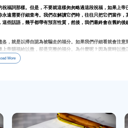
的祝福詞那樣。但是，不要就這樣匆匆略過這段祝福，如果上帝
你
永遠需要
仔細查考。我們在解讀它們時，往往只把它們當作，
，這些話語，幾乎都帶有預言性質，然後，我們最終會在舊約後
。
雅各
，就是以掃自認為被騙走的
福分
。如果我們仔細看就會注意
後上帝賜福給
以撒
，
卻是完整的福分。
為什麼呢
？因為當時
以撒
全確定，他所賜福的對象是
以掃
(這當然，
他不是
)，他不是很認
Load More
能真正傳承這份祝福，而讓他敷衍地賜下部分祝福，或者是，他
應許；
亞伯拉罕
將會成為大國的先祖。如果，我們回顧
創世紀
第
希伯來語是
“goy”
。而這個詞在聖經中，通常特別指“外邦列國”。
為『
非希伯來人
』是不具備任何意義的，因為在
以撒
出生之前，
沒有區別。也就是說，即便亞伯拉罕被稱為第一個希伯來人，那
也就是
希伯來族裔
和
非希伯來族裔
的區分，才真正出現差異。以
為非希伯來人。所以，在創世紀第十二章中使用的
“goy”
一詞，
在