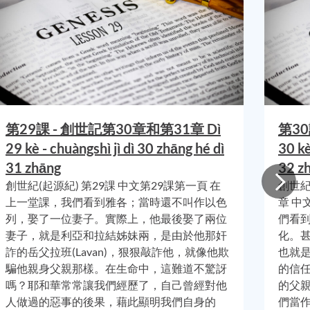
，而是
在正傳
，一
第29課 - 創世記第30章和第31章 Dì
第30
生
29 kè - chuàngshì jì dì 30 zhāng hé dì
30 kè
。按
31 zhāng
32 z
派的族
創世紀(起源紀) 第29課 中文第29課第一頁 在
創世紀
上一堂課，我們看到雅各；當時還不叫作以色
章 中
列，娶了一位妻子。實際上，他最後娶了兩位
們看
唯獨這
妻子，就是利亞和拉結姊妹兩，是由於他那奸
化。
詐的岳父拉班(Lavan)，狠狠敲詐他，就像他欺
也就
騙他親身父親那樣。在生命中，這難道不驚訝
的信
，而以
嗎？耶和華常常讓我們經歷了，自己曾經對他
的父
列的眾
人做過的惡事的後果，藉此顯明我們自身的
們當