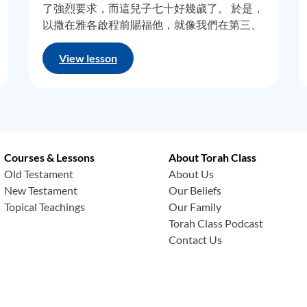
了強烈要求，而這兒子七十好幾歲了。 於是，
以撒在雅各啟程前賜福他，就像我們在第三、
雅各打發到
美索不達米亞
去
娶妻，因為他的父親厭惡
迦南
女子。
四節看到的祝福詞那樣。但是，不要就這樣匆
又稀里糊塗地作彌補，他跑到父親兄弟的家族，即
以掃
的大伯；
匆略過這段祝福，如果上帝已經讓我對舊約有
View lesson
子
(
名為
瑪哈拉
)作為他第三位妻子。這真是一個傻瓜，然而，事
所領悟，這領悟就是，當祝福或是咒詛被宣告
估計。由於這種透過通婚形成的聯盟，將兩位遭到廢黜的長子；
時，你永遠需要仔細查考。我們在解讀它們
承人）的
緊密
結合，很快將轉變成永久
反
以色列
的族裔。正是以
時，往往只把它們當作，某種失傳文化所遺留
主體，還有阿拉伯人世界絕大多數的整個組成部分。在第九節中
的奇異（有時令人困惑、費解）言論，但事實
基督，以及我們所知道的歷史終結局勢。
上，這些話語，幾乎都帶有預言性質，然後，
我們最終會在舊約後續的章節，有時甚至是在
Courses & Lessons
About Torah Class
名、布滿岩石的地方停下來，度過並夜宿了兩、三天。我們在妥
新約中，找到那段祝福或是咒詛的呼應線索。
Old Testament
About Us
為第三任也是末代的族長。他必須離開他的故土、父母、兄弟，
回到創世紀第二十七章二十七至二十九節，我
New Testament
Our Beliefs
一場，其實是一個異象，在異象裡，他得以窺見天上屬靈世界的
們看到以撒祝福雅各，就是以掃自認為被騙走
Topical Teachings
Our Family
些天使都是天堂的信使)，從天堂到地球來回穿梭，從天上，領
的福分。如果我們仔細看就會注意到，那段只
Torah Class Podcast
雅各
賜下
應許，這片土地將歸他所有，以及後裔多如繁星，而這
包含了上帝最初應許亞伯拉罕盟約的一部份內
Contact Us
去到哪裡，上帝必與他同在，祂
必將
帶他回歸這塊土地，因祂已
容而已，之後上帝賜福給以撒，卻是完整的福
成就。順帶說明一下：在第十三節中，多數
聖經
記載這段，是
上
分。為什麼呢？因為當時以撒正陷入到信心的
父神上帝對
雅各
說話，而且雅各相當清楚這段事實。
掙扎中。我認為我們還可以有把握的假設，以
撒不完全確定，他所賜福的對象是以掃(這當