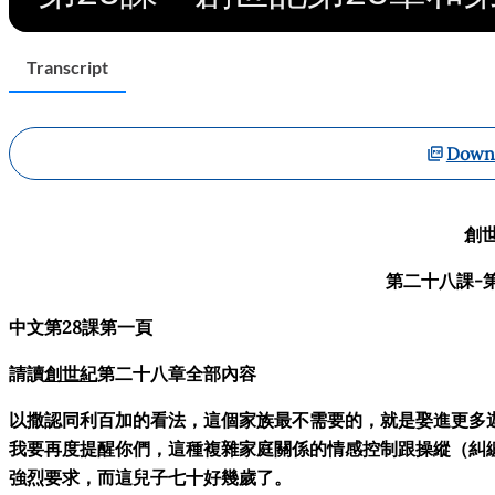
Transcript
Downl
創世
第二十八課-
中文第28課第一頁
請讀
創世紀
第二十八章全部內容
以撒認同利百加的看法，這個家族最不需要的，就是娶進更多
我要再度提醒你們，這種複雜家庭關係的情感控制跟操縱（糾
強烈要求，而這兒子七十好幾歲了。