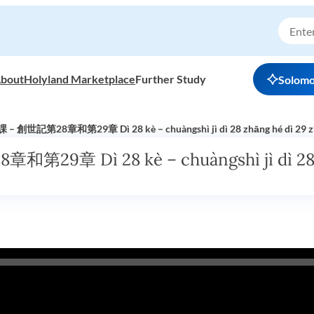
bout
Holyland Marketplace
Further Study
Solom
 – 創世記第28章和第29章 Dì 28 kè – chuàngshì jì dì 28 zhāng hé dì 29 
29章 Dì 28 kè – chuàngshì jì dì 28 z