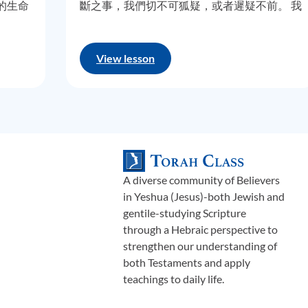
的生命
斷之事，我們切不可狐疑，或者遲疑不前。 我
存在秩
們有多少次很清晰地知道，上帝對我們的要
恩，我們繼續，從第六節開始，我們知道以掃觀察到，
以撒
把
新穎的
求，但是，卻仍要求祂給一個，更符合我們個
以掃，他已經娶了兩個
迦南
妻子，這讓他父親非常不悅，現在
證出
人意願或自我認知的決定。這就是以撒做的
View lesson
利，那個被
亞伯拉罕
送走的兒子，
以掃
又
討
了一名
以實瑪利女
度、寬
事，結果只是招來了更多問題而已。 這章節開
儘管這事被敘述得如此平鋪直敘，它未來產生的影響，卻難以
存在，
篇，從年老、眼睛昏花、久病纏身的以撒，告
利
和
以掃
（他們
被
耶和華
Yahoveh
拒絕成為
應許盟約
血脈的繼
和生命
訴以掃去獵捕一些野味回來，作為一頓紀念餐
和以掃的聯盟跟基因池的結合，形成現今世上龐大的伊斯蘭教
地重演
的部分，而那一餐是以撒想要賜與以掃祝福
寥寥數語的記載，徹底改變了歷史的進程，並開啟了將導致敵
避免的
時，不可或缺的一部分。然而，這完全違背了
據定義
上帝曾透過他妻子利百加，向以撒宣告的旨
雅各
離開
別是巴
，徒步走了約四十英里左右，接著在一個不知
贊同這
意。難道，這麼多年以來，以撒就執意忽略他
段發現，雅各確立了一個自我的獨立身分，這使得他，得以成
A diverse community of Believers
樣都不
妻子告誡他的事情，或許是出自內心的疑慮？
in Yeshua (Jesus)-both Jewish and
能在他身上動工，就像他的祖父
亞伯拉罕
也是如此。雅各夢了
 “智
還是他與以掃已建立起如此深摯的羈絆，讓他
gentile-studying Scripture
他看到天使，希伯來語稱作是
Malach Elohim
，(
由此就知道這
可能是
不忍心將這份至關重要的祝福，從他至親的兒
through a Hebraic perspective to
帝的指令，再前往地上執行祂的旨意。就在那裏，上帝親自向
『高智
子手中奪走，卻明知這會讓以掃蒙受羞辱和打
strengthen our understanding of
會使地上所有萬族得福
。祂
又囑咐
雅各
不要憂慮，因為無論他
並沒讓
擊心碎？或是，他認為，也許上帝就這樣，讓
both Testaments and apply
爭議。
這片土地，永遠賜給
他按照他的方式，任性而為，然後無論如何都
雅各
還有他的後裔，就如應許那樣，必然
teachings to daily life.
導自己
會賜福？ 我必須坦白承認，經過多年研究、閱
主
，希伯來原文是；
雅威(
Yahweh
)
上帝的本名，至此，當時是
研究發
覽某些偉大希伯來賢哲的曠世巨作，我的結論