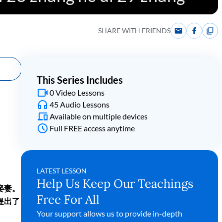
SHARE WITH FRIENDS
This Series Includes
0 Video Lessons
45 Audio Lessons
Available on multiple devices
Full FREE access anytime
LATEST LESSON
Help Us Keep Our Teachings
娶妻。
Free For All
提出了
Your support allows us to provide in-depth