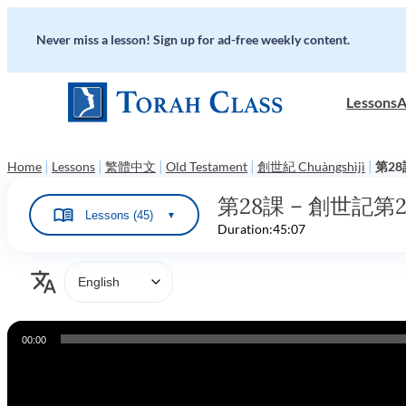
Never miss a lesson! Sign up for ad-free weekly content.
Lessons
A
|
|
|
|
|
Home
Lessons
繁體中文
Old Testament
創世紀 Chuàngshìjì
第28課
第28課 – 創世記第28章和第
Lessons (45)
▼
Duration:
45:07
Audio
00:00
Player