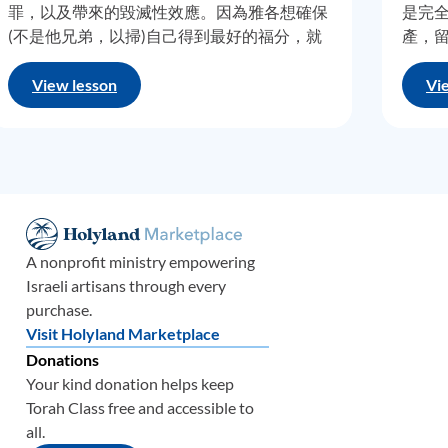
罪，以及帶來的毀滅性效應。因為雅各想確保
是完
(不是他兄弟，以掃)自己得到最好的福分，就
產，
可悲的
對他父親使了一個『偷梁換柱』的惡招，儘管
她們
以實瑪
這欺瞞讓他父親深感痛心，更讓以掃這麼多年
外剃
View lesson
Vi
實上，
以來都懷恨在心。那麼，雅各為了能娶到拉結
她就
以實瑪
為妻，為拉班勞作七年以後，不料，在婚宴期
族成
實瑪利
間，拉班竟對雅各也使了個『偷梁換柱』的陰
家族
，這段
招。當他醒來後，才發現娶的是利亞，而不是
拉結
拉結。 第二十九章接近末尾時，雅各第一次當
由而
上父親。我要提醒你們，那時他已經邁入八十
去，
拉這一
歲了。第二十九章最後幾節的關注焦點，都是
他們
上帝方
A nonprofit ministry empowering
關於利亞為雅各生子。首先是流便、然後西
不可
Israeli artisans through every
景象。
緬、接下來是利未、最後是猶大。這一章節末
得嘗
purchase.
受了上
後，由於一些不明原因，利亞的子宮乾涸而不
個，
Visit Holyland Marketplace
些後裔
能生育了。 第三十章開頭幾節話鋒一轉，著重
說話
Donations
經應許
在描繪拉結身上。利亞是相貌平凡卻敬虔的姐
話，
Your kind donation helps keep
帝
或是
姐，而拉結是美貌動人卻世俗的妹妹，兩者間
論的
Torah Class free and accessible to
的對比，可謂涇渭分明。 雅各仍還在美索不達
帝的
all.
米亞的哈蘭。我們發現一個有趣的現象，像亞
神只