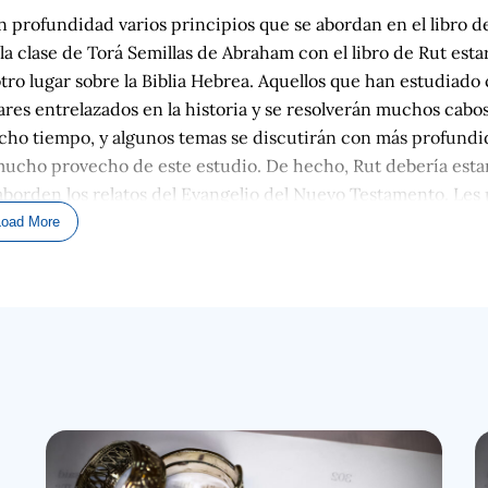
n profundidad varios principios que se abordan en el libro d
 clase de Torá Semillas de Abraham con el libro de Rut esta
ro lugar sobre la Biblia Hebrea. Aquellos que han estudiado
res entrelazados en la historia y se resolverán muchos cabo
ucho tiempo, y algunos temas se discutirán con más profundi
mucho provecho de este estudio. De hecho, Rut debería esta
 aborden los relatos del Evangelio del Nuevo Testamento. Les
por unos pocos minutos, es probable que se pierdan. Este es
Load More
o tomarme un poco de tiempo y hacer una pausa para reafirm
 uno que es central y que está en el corazón del punto de vi
mente un renacimiento (si no una verdadera revolución) den
re los hebreos se llama Tanaj) no es ni antiguo (es decir, pas
or el Nuevo Testamento. Más bien, es tanto la base necesaria
ón que se nos ofrece en Cristo, como una losa de concreto y
 esencial para cualquier casa que espera no ser arrastrada an