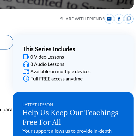
SHARE WITH FRIENDS
This Series Includes
0 Video Lessons
8 Audio Lessons
Available on multiple devices
Full FREE access anytime
LATEST LESSON
n para
Help Us Keep Our Teachings
Free For All
Your support allows us to provide in-depth