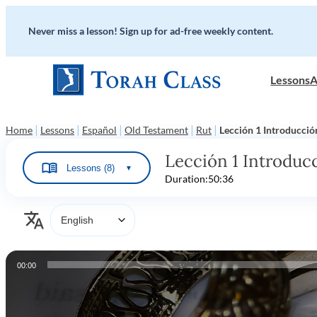
Never miss a lesson! Sign up for ad-free weekly content.
Lessons
A
|
|
|
|
|
Home
Lessons
Español
Old Testament
Rut
Lección 1 Introducció
Lección 1 Introduc
Lessons (8)
▼
Duration:
50:36
Audio
00:00
Player