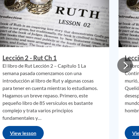
to es
a su
s o
a
ión
Lección 2 - Rut Ch 1
Lecci
 Dios
El libro de Rut Lección 2 – Capítulo 1 La
El lib
semana pasada comenzamos con una
Contin
introducción al libro de Rut y algunas cosas
murió,
para tener en cuenta mientras lo estudiamos.
Quelió
icismo
Hagamos un breve repaso. Primero, este
desesp
pequeño libro de 85 versículos es bastante
mundo
a,
complejo y trata varios principios
hombr
mente
fundamentales y…
View lesson
Vi