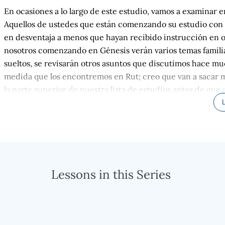
En ocasiones a lo largo de este estudio, vamos a examinar e
Aquellos de ustedes que están comenzando su estudio con la
en desventaja a menos que hayan recibido instrucción en ot
nosotros comenzando en Génesis verán varios temas familia
sueltos, se revisarán otros asuntos que discutimos hace m
medida que los encontremos en Rut; creo que van a sacar 
la parte superior de nuestra lista de estudios antes de que
de antemano su atención y enfoque; si su mente se distrae 
será algo técnico, pero también muy interesante.
Así que hoy, como parte de esta introducción a Rut, quier
principio muy básico de los Ministerios Semilla de Abraham;
de la Clase de la Torá y que también necesita desesperada
Lessons in this Series
la Iglesia. Y es que lo que llamamos Antiguo Testamento (ent
moda) ni obsoleto, ni ha sido sustituido de alguna manera p
restante para toda la Biblia y la comprensión de la Salvaci
cimientos adheridos a la roca sólida son la base necesaria y