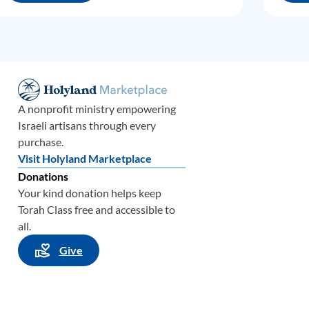
te,
ismo
 Juan,
ente
stán
A nonprofit ministry empowering
l
Israeli artisans through every
purchase.
bido.
Visit Holyland Marketplace
Donations
Your kind donation helps keep
ra
Torah Class free and accessible to
 y
all.
s y
 que
Give
cia