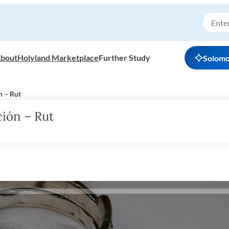
bout
Holyland Marketplace
Further Study
Solom
n – Rut
ción – Rut