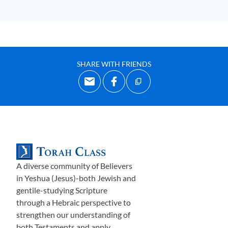
времени мы действительно будем находиться в
оппозиции к Господу. Однако каким-то чудесным,
непостижимым образом совершенный Отец работает
с несовершенствами человечества, чтобы достичь
Своей воли, не обходя нас стороной. Но в разных
SHARE WITH FRIENDS
культурах он делает это по-разному.
Поговорите с любым миссионером, который
действовал в самых отдал
ё
нных уголках
планеты
, и он
расскаж
е
т вам истории о том, как Господь работал в
какой-то примитивной культуре, чтобы
продемонстрировать Свою
И
стину и Свою славу
способами, которые могли распознать
лишь
уроженцы
A diverse community of Believers
этой культуры
,
способами, которые казались такими
in Yeshua (Jesus)-both Jewish and
странными, такими чуждыми всему, что миссионер
gentile-studying Scripture
through a Hebraic perspective to
знал до тех пор, пока он лично не засвидетельствовал
strengthen our understanding of
это. Способами, которые временами были скорее
both Testaments and apply