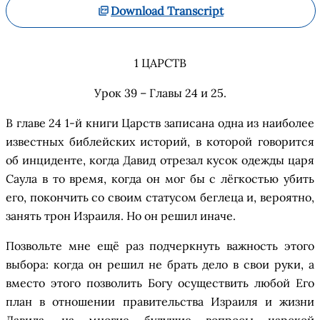
Download Transcript
1
Ц
АРСТВ
Урок 39 – Главы 24 и 25
.
В главе 24 1-й
книги
Царств
за
п
исана
одна из наиболее
известных библейских историй, в которой говорится
об инциденте, когда Давид отрезал кусок одежды царя
Саула в то время,
когда
он мог бы с л
ё
гкостью убить
его, покончи
ть
со своим статусом беглеца и, вероятно,
заня
ть
трон Израиля. Но он решил иначе.
Позвольте мне ещ
ё
раз подчеркнуть важность этого
выбора:
когда он
реши
л
не брать дело в свои руки, а
вместо этого позволи
ть
Богу осуществить любой Его
план в отношении правительства Израиля и жизни
Давида,
на
многие будущие вопросы царской