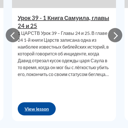
Особенно
постаралась
з
ападная
ц
ерковь (которая была
доминирующей частью
ц
еркви в течение последних
Урок 39 - 1 Книга Самуила, главы
1000 или около того
лет
)
, которая
изначально пришла к
убеждению, что проявления Бога в рамках наших
24 и 25
западных культурных норм являются единственными
1 ЦАРСТВ Урок 39 – Главы 24 и 25. В главе
законными проявлениями, а вс
24 1-й книги Царств записана одна из
ё
остальное следует
наиболее известных библейских историй, в
игнорировать или прямо отвергать.
которой говорится об инциденте, когда
Но Священн
о
е Писани
е
показыва
е
т нам, что Творец
Давид отрезал кусок одежды царя Саула в
создал людей по Своим собственным веским
то время, когда он мог бы с лёгкостью убить
причинам, божественным образом заставил
его, покончить со своим статусом беглеца…
человеческую расу разделиться и сформировать
множество изолированных популяций и обществ, и
при этом автоматически создал ограничения и
сложности вокруг ТОГО, КАК вообще может
View lesson
осуществляться процесс искупления. Сама природа
нашей человечности ограничивает возможности, а
также повышает вероятность того, что большую часть