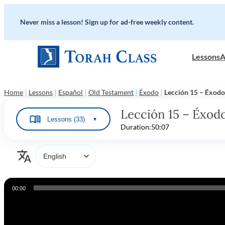
Never miss a lesson! Sign up for ad-free weekly content.
Lessons
A
|
|
|
|
|
Home
Lessons
Español
Old Testament
Éxodo
Lección 15 – Éxodo
Lección 15 – Éxodo
Lessons (33)
▼
Duration:
50:07
Audio
00:00
Player