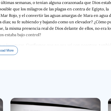
as últimas semanas, o tenían alguna corazonada que Dios esta
osible que los milagros de las plagas en contra de Egipto, la
l Mar Rojo, y el convertir las aguas amargas de Mara en agua 
tos días; su fe subiendo y bajando como un elevador? ¿Cómo 
e, la misma presencia real de Dios delante de ellos, no era lo
os estaba bajo control?
es, e inseguras. Confiemos que no sea así con nosotros, tambi
Load More
era una necesidad de vida y una preocupación lógica. Su viaje
mida ya no era un problema, pero el agua siempre fue un pro
elitas ni tan siquiera pensaron acercarse a Dios debido a su
aron…ellos dudaron y temieron. Y, ellos culparon…. A Moisé
ando necesitaron agua; por qué a donde Moisés los llevó esta
era un habitante del desierto con mucha experiencia, ya que 
 donde el pueblo de Israel estaba, sediento, en ese mismo
malmente encontrarían agua. Así que, probablemente nosotro