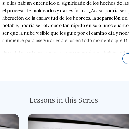
si ellos habían entendido el significado de los hechos de l
el proceso de moldearlos y darles forma. ¿Acaso podría ser p
liberación de la esclavitud de los hebreos, la separación de
potable, podría ser olvidado tan rápido en solo unos cuan
ser que la nube visible que les guio por el camino día y noch
suficiente para asegurarles a ellos en todo momento que Di
Pero, tal era el caso con estas personas débiles, beligerant
Una vez más, ellos necesitaban agua.
Eran humanos, y estaban en un desierto infértil, y el agua 
necesariamente moviéndose de un oasis a otro oasis; la co
para los habitantes nómadas. No hay indicación que los Isra
necesidad de agua; más bien ellos se quejaron……se preocup
Lessons in this Series
Jehová. Ahora, esta situación era un poco diferente que cu
no había ni una pizca de agua, lo cual era extraño. Moisés 
en
Madián….
y yo sugiero que fue solo unas pocas millas de
momento. El solo los hubiese llevado a un lugar donde nor