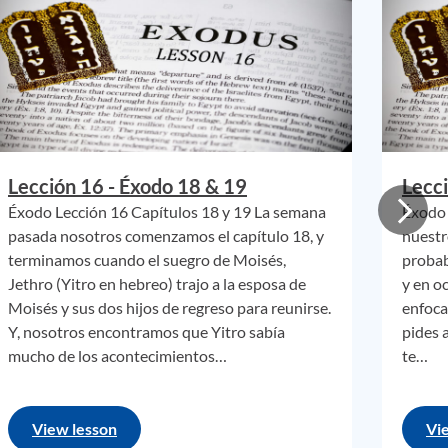
eraba
ndo en
olvidó
Lección 16 - Éxodo 18 & 19
Lecci
que,
Éxodo Lección 16 Capítulos 18 y 19 La semana
Éxodo 
mbre
pasada nosotros comenzamos el capítulo 18, y
nuestr
el
terminamos cuando el suegro de Moisés,
probab
Jethro (Yitro en hebreo) trajo a la esposa de
y en o
Moisés y sus dos hijos de regreso para reunirse.
enfoca
Y, nosotros encontramos que Yitro sabía
pides a
sar,
mucho de los acontecimientos…
te…
undo
do se
View lesson
Vi