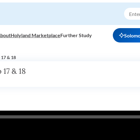
bout
Holyland Marketplace
Further Study
Solom
 17 & 18
 17 & 18