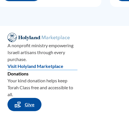
ico.
gados;
gipto.
ar
A nonprofit ministry empowering
Israeli artisans through every
purchase.
butos
Visit Holyland Marketplace
s,
Donations
 un
Your kind donation helps keep
ifica
Torah Class free and accessible to
ural
all.
 Y así
Give
ma
l