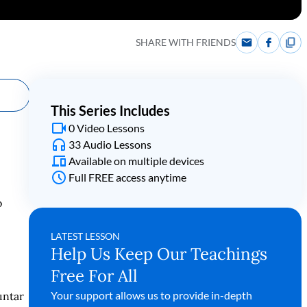
SHARE WITH FRIENDS
This Series Includes
0 Video Lessons
33 Audio Lessons
Available on multiple devices
Full FREE access anytime
o
LATEST LESSON
Help Us Keep Our Teachings
Free For All
Your support allows us to provide in-depth
untar