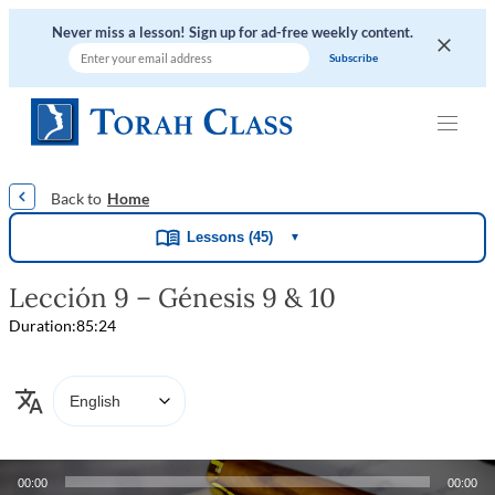
Never miss a lesson! Sign up for ad-free weekly content.
|
|
|
|
|
Home
Lessons (45)
▼
Lección 9 – Génesis 9 & 10
Duration:
85:24
Audio
00:00
00:00