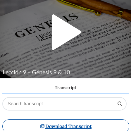
Player
Lección 9 – Génesis 9 & 10
Transcript
Download Transcript