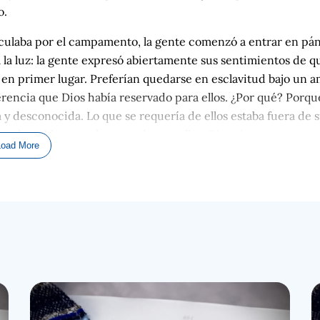
o.
rculaba por el campamento, la gente comenzó a entrar en pán
 la luz: la gente expresó abiertamente sus sentimientos de q
 en primer lugar. Preferían quedarse en esclavitud bajo un 
erencia que Dios había reservado para ellos. ¿Por qué? Porque
 y desconocida. Lo que se requería de ellos estaba fuera de 
a, y el pueblo estar de acuerdo con ellos, Dios vio esto como u
Load More
 NÚMEROS 14,
aremos un poco más adelante en la lección. Vemos a la gente
, simplemente era cultural y se entendía que habrían estado