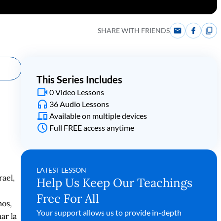
SHARE WITH FRIENDS
This Series Includes
0 Video Lessons
36 Audio Lessons
Available on multiple devices
Full FREE access anytime
LATEST LESSON
ael,
Help Us Keep Our Teachings
Free For All
mos,
Your support allows us to provide in-depth
ar la