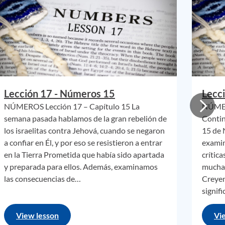
a
al vez
por
uelo.
mos
Lección 17 - Números 15
Lecc
NÚMEROS Lección 17 – Capítulo 15 La
NÚMER
semana pasada hablamos de la gran rebelión de
Contin
los israelitas contra Jehová, cuando se negaron
15 de 
a confiar en Él, y por eso se resistieron a entrar
examin
el que
en la Tierra Prometida que había sido apartada
crític
y preparada para ellos. Además, examinamos
muchas
las consecuencias de…
Creyen
ión,
signifi
View lesson
Vi