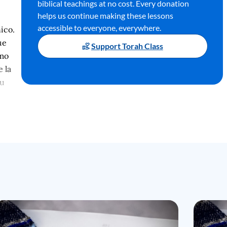
biblical teachings at no cost. Every donation
helps us continue making these lessons
accessible to everyone, everywhere.
ico.
ue
Support Torah Class
amo
 la
su
na