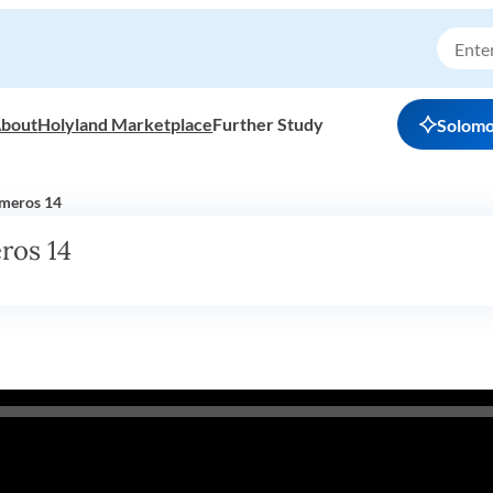
bout
Holyland Marketplace
Further Study
Solom
úmeros 14
ros 14