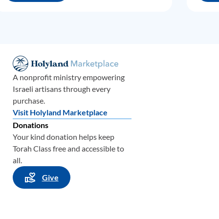
aban
ban
o en
razgo
se
A nonprofit ministry empowering
Israeli artisans through every
omo
purchase.
Visit Holyland Marketplace
Donations
 que
Your kind donation helps keep
Torah Class free and accessible to
all.
los
una
Give
r