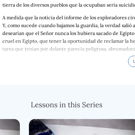
tierra de los diversos pueblos que la ocupaban sería suicidi
A medida que la noticia del informe de los exploradores ci
Y, como sucede cuando bajamos la guardia, la verdad salió a
desearían que el Señor nunca los hubiera sacado de Egipto
cruel en Egipto, que tener la oportunidad de reclamar la h
tarea que tenían por delante parecía peligrosa, abrumadora
zona de confort. Al decidir los líderes no entrar en la tierr
rebelión contra Él, del peor tipo.
LEER NUEVAMENTE
versículo 1 al 12
Lessons in this Series
En los primeros versículos vemos algo interesante que trat
lamentándose y llorando toda la noche, y aunque no lo dice