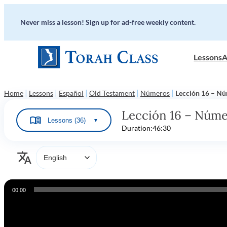
Never miss a lesson! Sign up for ad-free weekly content.
Lessons
A
|
|
|
|
|
Home
Lessons
Español
Old Testament
Números
Lección 16 – N
Lección 16 – Núme
Lessons (36)
▼
Duration:
46:30
Audio
00:00
Player