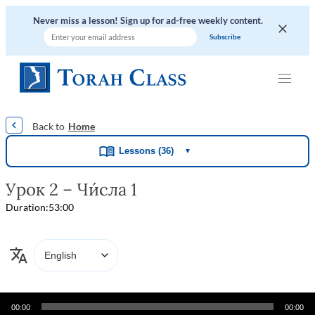
Never miss a lesson! Sign up for ad-free weekly content.
|
|
|
|
|
Home
Lessons (36)
▼
Урок 2 – Чи́сла 1
Duration:
53:00
Audio
00:00
00:00