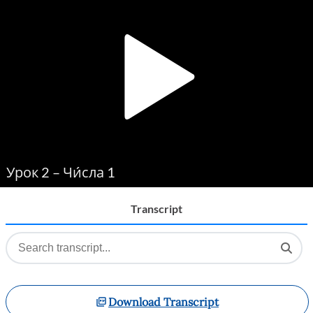
Player
Урок 2 – Чи́сла 1
Transcript
Download Transcript