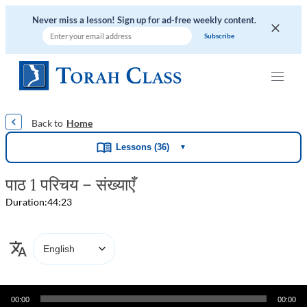
Never miss a lesson! Sign up for ad-free weekly content.
|
|
|
|
|
Home
Lessons (36)
▼
पाठ 1 परिचय – संख्याएँ
Duration:
44:23
Audio
00:00
00:00