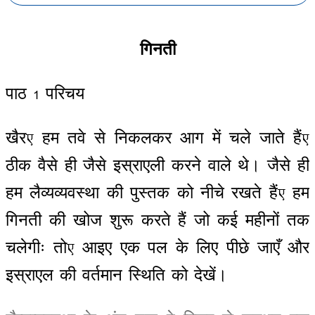
गिनती
पाठ
1
परिचय
खैर
,
हम
तवे
से
निकलकर
आग
में
चले
जाते
हैं
,
ठीक
वैसे
ही
जैसे
इस्राएली
करने
वाले
थे
।
जैसे
ही
हम
लैव्यव्यवस्था
की
पुस्तक
को
नीचे
रखते
हैं
,
हम
गिनती
की
खोज
शुरू
करते
हैं
जो
कई
महीनों
तक
चलेगीः
तो
,
आइए
एक
पल
के
लिए
पीछे
जाएँ
और
इस्राएल
की
वर्तमान
स्थिति
को
देखें
।