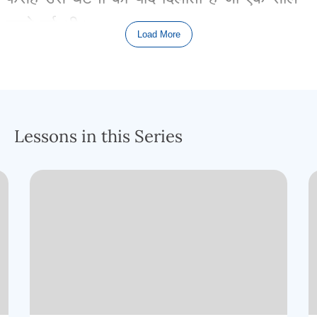
पहले
हुई
थी
।
Load More
इसलिए
अगले
1300
सालों
तक
पेसाच
,
फसह
,
इस्राएल
द्वारा
उनके
पलायन
का
जश्न
मनाने
के
दिन
के
रूप
में
मनाया
जाता
रहा
।
यही
कारण
है
कि
Lessons in this Series
लगभग
30
ई
.
के
फसह
पर
यीशु
ने
फसह
के
उत्सव
को
न
केवल
मिस्र्र
की
गुलामी
से
इस्राएल
के
छुटकारे
की
याद
से
बदल
दिया
,
बल्कि
उसे
और
उसके
द्वारा
दिए
गए
बेमिसाल
छुटकारे
की
याद
में
भी
बदल
दिया
।
उसने
स्मरण
शब्द
का
भी
इस्तेमाल
कियाः
मेरे
स्मरण
में
ऐसा
करो
(
अखमीरी
रोटी
और