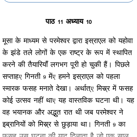
पाठ
11
अध्याय
10
मूसा
के
माध्यम
से
परमेश्वर
द्वारा
इस्राएल
को
यहोवा
के
झंडे
तले
लोगों
के
एक
राष्ट्र
के
रूप
में
स्थापित
करने
की
तैयारियाँ
लगभग
पूरी
हो
चुकी
हैं
।
पिछले
सप्ताह
,
गिनती
9
में
,
हमने
इस्राएल
को
पहला
स्मारक
फसह
मनाते
देखा
।
अर्थात्
,
मिस्र्र
में
फसह
कोई
उत्सव
नहीं
था
,
यह
वास्तविक
घटना
थी
।
यह
वह
भयानक
और
अद्भुत
रात
थी
जब
परमेश्वर
ने
इब्रानियों
को
मिस्र्र
से
छुड़ाया
था
।
गिनती
9
का
फसह
उस
घटना
की
याद
दिलाता
है
जो
एक
साल