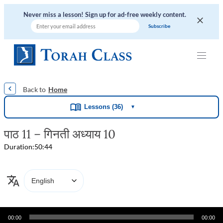
Never miss a lesson! Sign up for ad-free weekly content.
|
|
|
|
|
Home
Lessons (36)
▼
पाठ 11 – गिनती अध्याय 10
Duration:
50:44
Audio
00:00
00:00