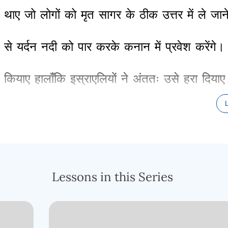
थाए
जो
लोगों
को
मृत
सागर
के
ठीक
उत्तर
में
ले
जान
से
यर्दन
नदी
को
पार
करके
कनान
में
प्रवेश
करेंगे
।
कियाए
हालाँकि
इस्राएलियों
ने
अंततः
उसे
हरा
दियाए
लूट
लिया
और
लूट
का
माल
एक
प्रतिज्ञा
के
भुगतान
मानचित्र
को
देखते
हुए
यह
समझ
में
आ
सकता
था
Lessons in this Series
से
सीधे
उत्तर
की
ओर
जाना
चाहिएए
इससे
उनका
अं
ऐसा
कुछ
जिसे
प्रभु
चाहते
थे
कि
वे
किसी
भी
कीमत