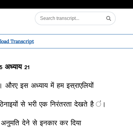
oad Transcript
5
अध्याय
21
।
औरए
इस
अध्याय
में
हम
इस्राएलियों
िनाइयों
से
भरी
एक
निरंतरता
देखते
है
ं।
अनुमति
देने
से
इनकार
कर
दिया