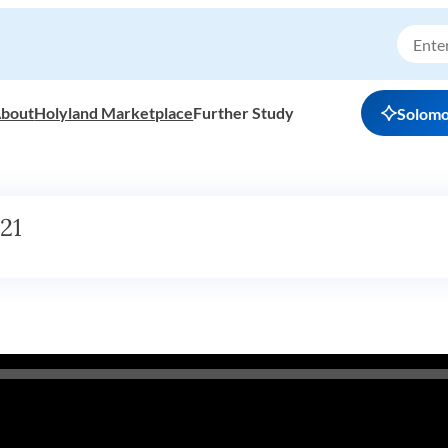
bout
Holyland Marketplace
Further Study
Solom
 21