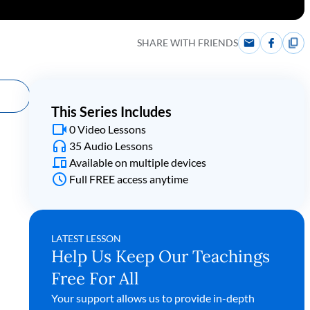
SHARE WITH FRIENDS
This Series Includes
0 Video Lessons
35 Audio Lessons
Available on multiple devices
Full FREE access anytime
LATEST LESSON
Help Us Keep Our Teachings
Free For All
Your support allows us to provide in-depth