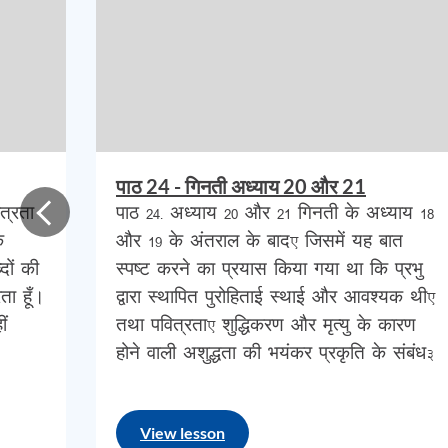
तो
आइये
हम
पद
4
से
शुरू
करके
अध्याय
21
के
अंत
गिनती
अध्याय
21
4
पढ़
.
अंत
तक
मूसा
के
लिए
खुला
एकमात्र
उचित
मार्ग
रीड्स
सागर
पाठ 24 - गिनती अध्याय 20 और 21
था
।
आधुनिक
शब्दों
में
यह
एक
अच्छी
तरह
से
यात्रा
त्रता
पाठ 24- अध्याय 20 और 21 गिनती के अध्याय 18
ि
और 19 के अंतराल के बाद, जिसमें यह बात
दों की
स्पष्ट करने का प्रयास किया गया था कि प्रभु
पश्चिमी
किनारे
से
होकर
लाल
सागर
की
एक
उंगलीए
ा हूँ।
द्वारा स्थापित पुरोहिताई स्थाई और आवश्यक थी,
ं
तथा पवित्रता, शुद्धिकरण और मृत्यु के कारण
समाप्त
होता
था
।
होने वाली अशुद्धता की भयंकर प्रकृति के संबंध…
यह
मार्ग
पूरे
जंगल
की
यात्रा
में
सबसे
कठिन
था
।
य
View lesson
छोरते
समय
अपने
जीवन
के
शिखर
पर
थेए
अब
40