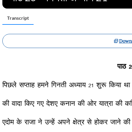
Transcript
Downl
पाठ
2
पिछले
सप्ताह
हमने
गिनती
अध्याय
21
शुरू
किया
था
की
वादा
किए
गए
देशए
कनान
की
ओर
यात्रा
की
कठ
एदोम
के
राजा
ने
उन्हें
अपने
क्षेत्र
से
होकर
जाने
की