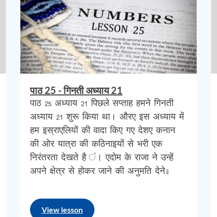
तक
पढ़
।
का
रास्ता
या
यम
सूफ
कहलाता
पाठ 25 - गिनती अध्याय 21
किया
जाने
वाला
राजमार्ग
था
जो
एदोम
के
पाठ 25 अध्याय 21 पिछले सप्ताह हमने गिनती
अध्याय 21 शुरू किया था। औरए इस अध्याय में
हम इस्राएलियों की वादा किए गए देशए कनान
अकाबा
की
ख्
रीके
सबसे
उत्तरी
सिरे
पर
की ओर यात्रा की कठिनाइयों से भरी एक
निरंतरता देखते है ं। एदोम के राजा ने उन्हें
अपने क्षेत्र से होकर जाने की अनुमति देने…
ह
गर्मए
ऊबर
.
खाबर
और
निर्दयी
था
।
वे
नेता
जो
मिस्र्
View lesson
साल
तक
बेडौइन
की
तरह
रहने
से
बूढ़े
और
थके
हुए
थ