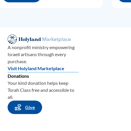
सा
के
े
म
की
A nonprofit ministry empowering
थी
।
Israeli artisans through every
purchase.
Visit Holyland Marketplace
Donations
Your kind donation helps keep
सान
Torah Class free and accessible to
all.
Give
ेदारी
े