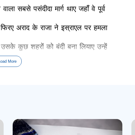
े
वाला
सबसे
पसंदीदा
मार्ग
थाए
जहाँ
वे
पूर्व
फिरए
अराद
के
राजा
ने
इस्राएल
पर
हमला
उसके
कुछ
शहरों
को
बंदी
बना
लियाए
उन्हें
Load More
के
रूप
में
प्रभु
को
दे
दिया
।
औरए
एक
कि
इस्राएलियों
को
इस
विजित
राजा
के
क्षेत्र
ततः
पलिश्तियों
से
सामना
हो
सकता
थाः
पर
टालें
।