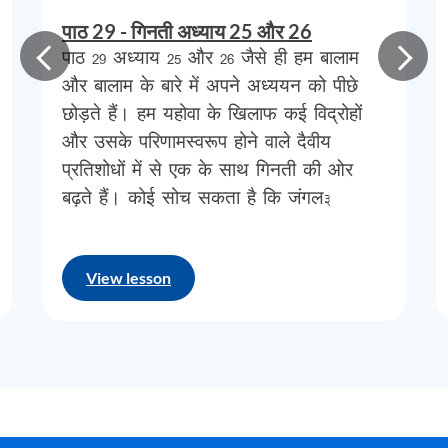
बड़े
और
अत्याचारी
पाप
तक।
जैसे
ही
हमने
बालाम
पाठ 29 - गिनती अध्याय 25 और 26
पाठ 29 अध्याय 25 और 26 जैसे ही हम बालाम
के
उस
प्रकरण
को
समाप्त
किया
,
जिसमें
उसने
और बालाम के बारे में अपने अध्ययन को पीछे
इस्राएल
पर
शानदार
और
विजयी
भविष्यसूचक
छोड़ते हैं। हम यहोवा के खिलाफ कई विद्रोहों
आशीर्वाद
की
घोषणा
की
,
जो
परमेश्वर
की
नज़र
में
और उसके परिणामस्वरूप होने वाले दैवीय
प्रतिशोधों में से एक के साथ गिनती की ओर
किसी
भी
तरह
का
दोष
नहीं
रखता
था
,
और
सभी
बढ़ते हैं। कोई सोच सकता है कि जंगल…
राष्ट्रों
में
से
प्रभु
के
साथ
अपनी
अद्वितीय
और
अलग
पहचान
की
पुष्टि
करता
था
,
हम
पाते
हैं
कि
View lesson
इब्रानियों
ने
दुश्मनों
के
साथ
मौज
–
मस्ती
की
,
अपने
देवताओं
के
साथ
मौज
–
मस्ती
की
,
और
अपनी
महिलाओं
के
साथ
पार्टी
की।
हम
इस
बिंदु
पर
खुद
से
पूछ
सकते
हैं
, ”
क्या
वे