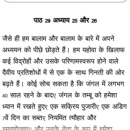
पाठ
29
अध्याय
25
और
26
जैसे
ही
हम
बालाम
और
बालाम
के
बारे
में
अपने
अध्ययन
को
पीछे
छोड़ते
हैं।
हम
यहोवा
के
खिलाफ
कई
विद्रोहों
और
उसके
परिणामस्वरूप
होने
वाले
दैवीय
प्रतिशोधों
में
से
एक
के
साथ
गिनती
की
ओर
बढ़ते
हैं।
कोई
सोच
सकता
है
कि
जंगल
में
लगभग
40
साल
रहने
के
बाद
,
जंगल
के
तम्बू
को
हमेशा
ध्यान
में
रखते
हुए
,
एक
सक्रिय
पुजारी
,
एक
अडिग
7
वें
दिन
का
सब्त
,
नियमित
त्यौहार
और
स्मरणोत्सव
,
और
उनके
नेता
के
रूप
में
हमेशा