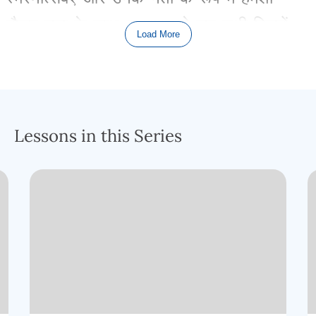
मौजूद
मूसा
के
साथ
इस्राएल
ने
उन
सभी
नियमों
Load More
और
आज्ञाओं
का
पालन
किया
होगा
जो
प्रभु
ने
उन्हें
जीने
के
लिए
दिए
थे।
लेकिन
,
जैसा
कि
हम
अध्याय
25
में
पाते
हैं
,
यह
निश्चित
रूप
से
मामला
नहीं
था।
Lessons in this Series
गिनती
अध्याय
25
पूरा
पढ़ें
इस्राएल
किस
उतार
–
चढ़ाव
भरे
रास्ते
पर
चल
रहा
हैः
ऊँचे
शिखर
,
फिर
नीचे
की
ओर
,
पहाड़
की
चोटियों
से
घाटियों
तक
और
फिर
वापस।
पवित्र
आज्ञाकारिता
से
लेकर
आकस्मिक
अनादर
तक
,
सर्वशक्तिमान
की
उचित
पूजा
से
लेकर
उसके
विरुद्ध