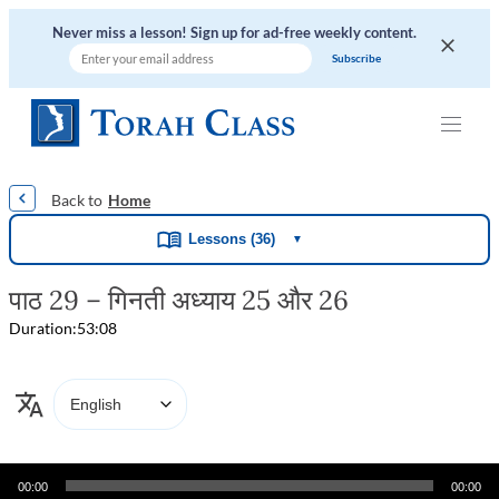
Never miss a lesson! Sign up for ad-free weekly content.
|
|
|
|
|
Home
Lessons (36)
▼
पाठ 29 – गिनती अध्याय 25 और 26
Duration:
53:08
Audio
00:00
00:00