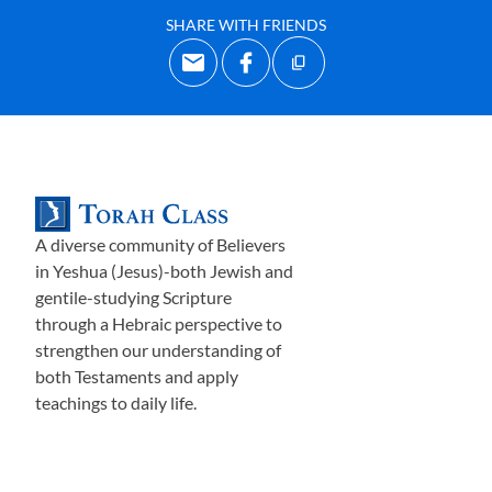
न
ही
बुरा।
प्राचीन
दुनिया
के
लिए
जनजातीयता
SHARE WITH FRIENDS
एक
बहुत
ही
स्वाभाविक
सामाजिक
संरचना
थी।
यूरोप
में
मध्ययुगीन
काल
तक
जनजातीयता
दुनिया
भर
में
प्रमुख
सामाजिक
संरचना
थी
,
क्योंकि
यह
पारिवारिक
संबंधों
पर
आधारित
थी
और
रक्त
का
बंधन
हमेशा
मानव
जाति
के
लिए
सहज
,
सहज
और
A diverse community of Believers
शक्तिशाली
रहा
है।
in Yeshua (Jesus)-both Jewish and
gentile-studying Scripture
through a Hebraic perspective to
मध्यकालीन
समय
तक
यूरोपीय
सामाजिक
संरचना
strengthen our understanding of
धार्मिक
और
राष्ट्रीय
पहचान
के
संयोजन
से
both Testaments and apply
teachings to daily life.
परिवर्तित
हो
गई
,
इस
प्रकार
विश्व
के
उस
भाग
में
जनजातीयवाद
पीछे
छूटने
लगा।