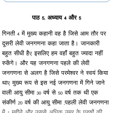
पाठ
5-
अध्याय
4
और
5
गिनती
4
में
मुख्य
कहानी
वह
है
जिसे
आम
तौर
पर
दूसरी
लेवी
जनगणना
कहा
जाता
है।
जानकारी
बहुत
सीधी
है
,
इसलिए
हम
वहाँ
बहुत
ज्यादा
नहीं
रुकेंगे।
और
यह
जनगणना
पहले
की
लेवी
जनगणना
से
अलग
है
जिसे
परमेश्वर
ने
स्वयं
किया
था
,
मुख्य
रूप
से
इस
नई
जनगणना
में
गिने
जाने
वाली
आयु
सीमा
30
वर्ष
से
50
वर्ष
तक
थी
एक
संकीर्ण
20
वर्ष
की
आयु
सीमा
(
पहली
लेवी
जनगणना
में
1
महीने
और
उससे
अधिक
उम्र
के
पुरुषों
की