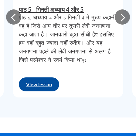
पाठ 5 - गिनती अध्याय 4 और 5
गिनती
4
पूरा
पढ़ें
पाठ 5- अध्याय 4 और 5 गिनती 4 में मुख्य कहानी
वह है जिसे आम तौर पर दूसरी लेवी जनगणना
जनजातीयता
बाइबिल
की
संस्कृति
है
,
जब
तक
हम
कहा जाता है। जानकारी बहुत सीधी है, इसलिए
इसे
आत्मसात
नहीं
कर
लेते
और
इससे
निपट
नहीं
हम वहाँ बहुत ज्यादा नहीं रुकेंगे। और यह
जनगणना पहले की लेवी जनगणना से अलग है
लेते
,
हम
शास्त्रों
को
आकार
देने
वाली
कई
कथाओं
जिसे परमेश्वर ने स्वयं किया था,…
में
जो
कुछ
हो
रहा
है
,
उसमें
से
बहुत
कुछ
चूक
जाएँगे।
हमारी
पश्चिमी
सभ्यता
में
जनजातीयता
के
View lesson
तरीके
आमतौर
पर
या
तो
हमें
बिल्कुल
भी
ज्ञात
नहीं
होते
हैं
या
उन्हें
बहुत
गलत
तरीके
से
समझा
जाता
है।
यह
समझना
महत्वपूर्ण
है
कि
जनजातीयता
नैतिक
रूप
से
तटस्थ
है
,
यह
न
तो
अच्छा
है
और