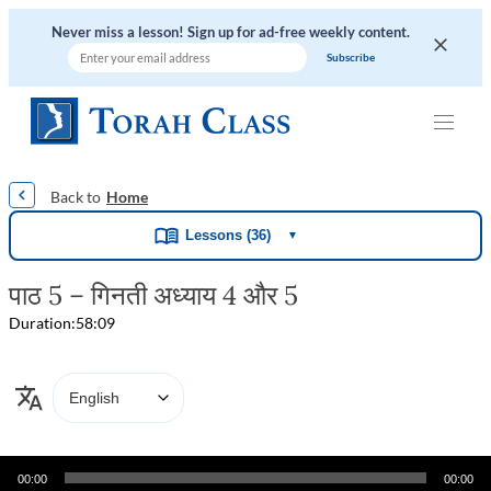
Never miss a lesson! Sign up for ad-free weekly content.
|
|
|
|
|
Home
Lessons (36)
▼
पाठ 5 – गिनती अध्याय 4 और 5
Duration:
58:09
Audio
00:00
00:00