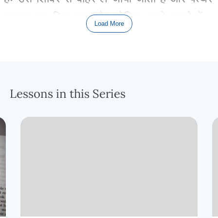
मारकर
मार
दिया
जाता
है।
लेकिन
पहले
मामले
में
Load More
दोष
या
निर्दोषता
निर्धारित
करने
के
लिए
एक
परीक्षण
आयोजित
किया
जाना
चाहिए
क्योंकि
तथय
संदेह
में
हैं।
Lessons in this Series
लेकिन
पहले
मामले
में
चूँकि
केवल
संदेह
है
और
कोई
गवाह
नहीं
है
,
तो
यह
कैसे
निर्धारित
किया
जाए
कि
यह
महिला
सच
कह
रही
है
और
वह
अपने
पति
के
प्रति
वफादार
रही
है।
गिनती
5
का
नियम
जो
उत्तर
निर्धारित
करता
है
वह
है
ईश्वर
द्वारा
परीक्षण।
परीक्षण
के
तत्व
ये
हैंः
महिला
का
संदिग्ध
पति
उसे