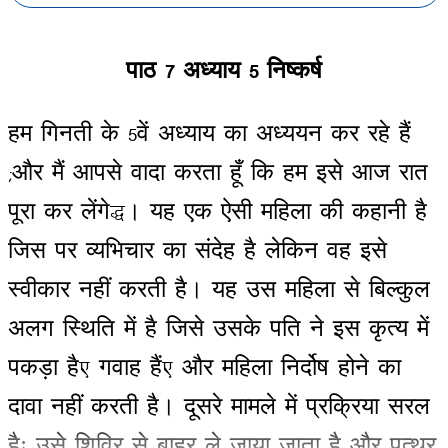
पाठ
7
अध्याय
5
निष्कर्ष
हम
गिनती
के
5
वें
अध्याय
का
अध्ययन
कर
रहे
हैं
(
और
मैं
आपसे
वादा
करता
हूँ
कि
हम
इसे
आज
रात
पूरा
कर
लेंगे
)
।
यह
एक
ऐसी
महिला
की
कहानी
है
जिस
पर
व्यभिचार
का
संदेह
है
लेकिन
वह
इसे
स्वीकार
नहीं
करती
है।
यह
उस
महिला
से
बिल्कुल
अलग
स्थिति
में
है
जिसे
उसके
पति
ने
इस
कृत्य
में
पकड़ा
है
,
गवाह
हैं
,
और
महिला
निर्दोष
होने
का
दावा
नहीं
करती
है।
दूसरे
मामले
में
प्रक्रिया
सरल
हैः
उसे
शिविर
से
बाहर
ले
जाया
जाता
है
और
पत्थर