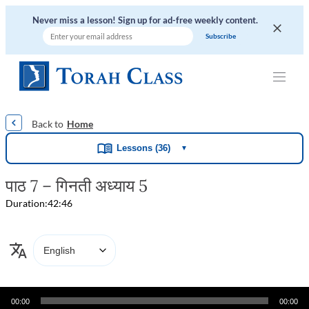
Never miss a lesson! Sign up for ad-free weekly content.
|
|
|
|
|
Home
Lessons (36)
▼
पाठ 7 – गिनती अध्याय 5
Duration:
42:46
Audio
00:00
00:00