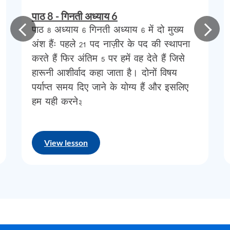
लेवी
के
रूप
में
वर्णित
किया
गया
है
),
और
कुछ
पाठ 8 - गिनती अध्याय 6
पाठ 8 अध्याय 6 गिनती अध्याय 6 में दो मुख्य
लोग
कहते
हैं
कि
युहन्ना
द
बैपटिस्ट
(
जिस
पर
मुझे
अंश हैंः पहले 21 पद नाज़ीर के पद की स्थापना
कुछ
संदेह
है
क्योंकि
वह
एक
लेवी
था
,
लेकिन
ऐसा
करते हैं फिर अंतिम 5 पर हमें वह देते हैं जिसे
भी
हो
सकता
है
)
।
कुछ
लोग
दावा
करते
हैं
कि
हारूनी आशीर्वाद कहा जाता है। दोनों विषय
पर्याप्त समय दिए जाने के योग्य हैं और इसलिए
यीशु
एक
नाजरीय
थे
,
लेकिन
मुझे
इस
धारणा
का
हम यही करने…
समर्थन
करने
के
लिए
कोई
सबूत
नहीं
दिखता
है
,
और
यह
कहने
का
हर
कारण
है
कि
वह
नहीं
थे।
View lesson
यीशु
को
कभी
–
कभी
नाजरीय
कहे
जाने
का
मुख्य
कारण
दोषपूर्ण
ईसाई
परंपरा
है
जो
एक
त्रुटि
से
पैदा
हुई
है
जो
अभी
भी
प्रचलित
है
और
वह
त्रुटि
यह
है
कि
नाजरीय
और
नाज़रीन
एक
ही
चीज़
हैं।
यीशु