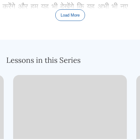
करेंगे
और
हम
यह
भी
देखेंगे
कि
यह
अभी
भी
नए
Load More
नियम
के
युग
में
प्रचलन
में
है
,
क्योंकि
पौलुस
स्वयं
मसीहाई
यहूदियों
के
नेता
याकूब
(
यीशु
के
भाई
)
के
सुझाव
पर
नाजीर
अनुष्ठान
में
भाग
लेता
है
,
जो
अन्य
यहूदियों
के
लिए
प्रमाण
है
कि
पौलुस
तोरह
को
Lessons in this Series
स्वीकार
करता
है
,
उसका
सम्मान
करता
है
और
उसका
पालन
करता
है
,
यद्यपि
वह
यह
मानता
है
कि
यीशु
ही
मसीहा
है।
नाजरियों
का
उल्लेख
कई
महत्वपूर्ण
बाइबिल
कहानियों
में
मिलता
हैः
सैम्पसन
(
दान
के
गोत्र
का
),
शमूएल
(
जिसे
बारी
–
बारी
से
एफ्रामाइट
और