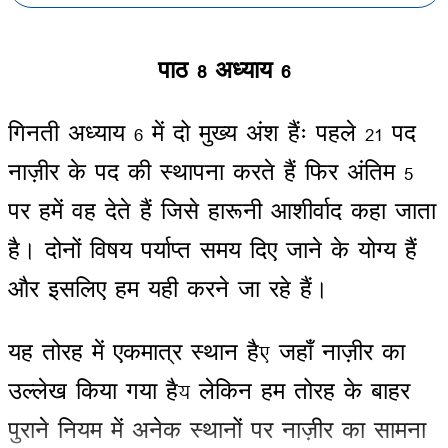
पाठ
8
अध्याय
6
गिनती
अध्याय
6
में
दो
मुख्य
अंश
हैंः
पहले
21
पद
नाज़ीर
के
पद
की
स्थापना
करते
हैं
फिर
अंतिम
5
पर
हमें
वह
देते
हैं
जिसे
हारूनी
आशीर्वाद
कहा
जाता
है।
दोनों
विषय
पर्याप्त
समय
दिए
जाने
के
योग्य
हैं
और
इसलिए
हम
यही
करने
जा
रहे
हैं।
यह
तोरह
में
एकमात्र
स्थान
है
,
जहाँ
नाज़ीर
का
उल्लेख
किया
गया
है
;
लेकिन
हम
तोरह
के
बाहर
पुराने
नियम
में
अनेक
स्थानों
पर
नाज़ीर
का
सामना