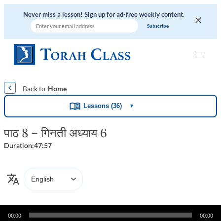
Never miss a lesson! Sign up for ad-free weekly content.
|
|
|
|
|
Home
Lessons (36)
▼
पाठ 8 – गिनती अध्याय 6
Duration:
47:57
Audio
00:00
00:00