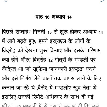
पाठ
16
अध्याय
14
पिछले
सप्ताह
,
गिनती
13
से
शुरू
होकर
अध्याय
14
में
आगे
बढ़ते
हुए
,
हमने
इस्राएल
के
लोगों
के
विद्रोह
को
देखना
शुरू
किया
,
और
इसके
परिणाम
क्या
होंगे
और
,
विद्रोह
12
गोत्रों
के
मण्डली
पर
केंद्रित
था
जो
खुफिया
जानकारी
इकट्ठा
करने
और
इसे
निर्णय
लेने
वालों
तक
वापस
लाने
के
लिए
कनान
जा
रहे
थे
(
वैसे
,
ये
मण्डली
,
खुद
नेता
थे
इसलिए
उनकी
रिपोर्ट
अधिकार
के
साथ
दी
गई
थी
)
।
12
मण्डली
में
से
दस
ने
सलाह
दी
कि
उस