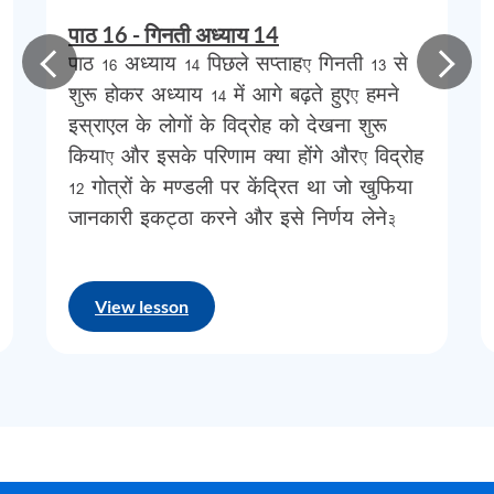
द्वारा
उनके
लिए
निर्धारित
विरासत
का
दावा
करने
का
पाठ 16 - गिनती अध्याय 14
पाठ 16 अध्याय 14 पिछले सप्ताह, गिनती 13 से
अवसर
प्राप्त
करें।
क्यों
?
क्योंकि
आगे
का
कार्य
शुरू होकर अध्याय 14 में आगे बढ़ते हुए, हमने
खतरनाक
,
कठिन
और
अपरिचित
लग
रहा
था।
इस्राएल के लोगों के विद्रोह को देखना शुरू
उनसे
जो
अपेक्षित
था
वह
उनके
आराम
क्षेत्र
से
किया, और इसके परिणाम क्या होंगे और, विद्रोह
12 गोत्रों के मण्डली पर केंद्रित था जो खुफिया
बाहर
था।
नेताओं
द्वारा
देश
में
प्रवेश
न
करने
का
जानकारी इकट्ठा करने और इसे निर्णय लेने…
निर्णय
लेने
और
लोगों
द्वारा
उनसे
सहमत
होने
से
,
परमेश्वर
ने
इसे
अपने
विरुद्ध
विद्रोह
के
रूप
में
View lesson
देखा
,
जो
सबसे
खराब
प्रकार
का
था।
गिनती
14
1-12
को
दोबारा
पढ़ें
पहले
कुछ
पदों
में
हम
कुछ
रोचक
बातें
देखते
हैं
,