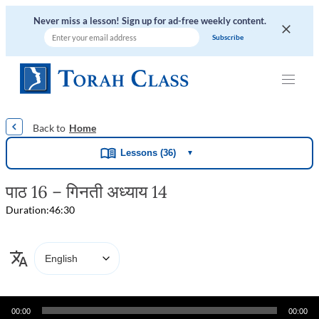
Never miss a lesson! Sign up for ad-free weekly content.
|
|
|
|
|
Home
Lessons (36)
▼
पाठ 16 – गिनती अध्याय 14
Duration:
46:30
Audio
00:00
00:00