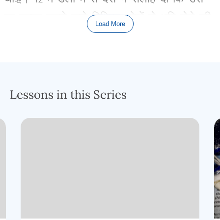
पर
कब्जा
करने
वाले
विभिन्न
लोगों
से
भूमि
लेने
की
Load More
कोशिश
करना
आत्महत्या
होगी।
जैसे
ही
मण्डली
की
रिपोर्ट
की
बात
कैंप
में
फैली
,
लोगों
में
घबराहट
फैल
गई
और
,
जैसा
कि
तब
होता
Lessons in this Series
है
जब
हम
अपनी
सतर्कता
कम
कर
देते
हैं
,
सच्चाई
सामने
आ
जाती
है
,
लोगों
ने
खुलेआम
अपनी
भावनाएँ
व्यक्त
कीं
कि
वे
चाहते
थे
कि
प्रभु
ने
उन्हें
मिस्र्र
से
कभी
मुक्त
ही
न
किया
होता।
वे
मिस्र्र
में
एक
क्रूर
कार्यपालक
की
गुलामी
में
रहना
पसंद
करते
थे
,
बजाय
इसके
कि
वे
परमेश्वर