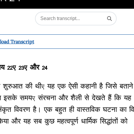
oad Transcript
ाय
22, 23,
और
24
े
शुरुआत
की
थी
,
यह
एक
ऐसी
कहानी
है
जिसे
बताने
म
इसके
समय
,
संरचना
और
शैली
से
देखते
हैं
कि
यह
ंकृत
विवरण
है।
एक
बहुत
ही
वास्तविक
घटना
का
व
िया
और
यह
सब
कुछ
महत्वपूर्ण
धार्मिक
सिद्धांतों
को