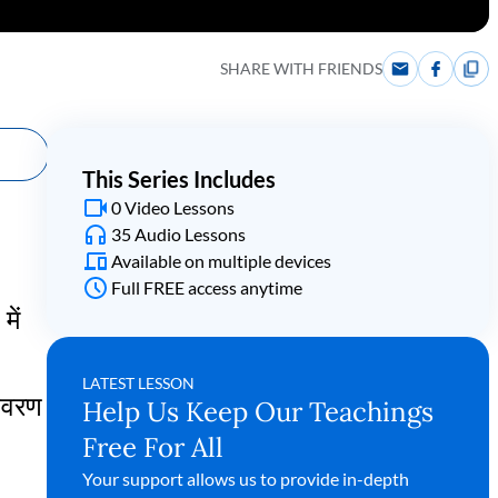
SHARE WITH FRIENDS
This Series Includes
0 Video Lessons
35 Audio Lessons
Available on multiple devices
Full FREE access anytime
में
LATEST LESSON
िवरण
Help Us Keep Our Teachings
Free For All
Your support allows us to provide in-depth