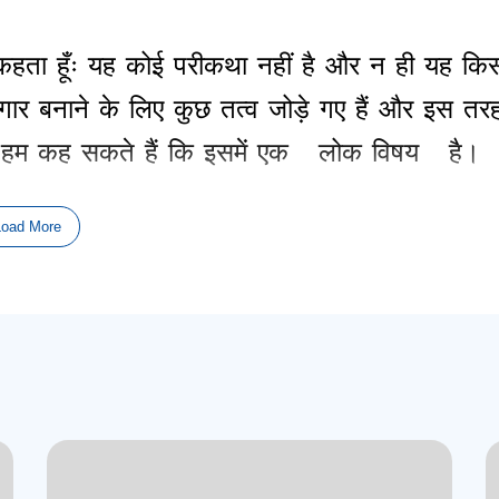
कहता
हूँः
यह
कोई
परीकथा
नहीं
है
और
न
ही
यह
किस
गार
बनाने
के
लिए
कुछ
तत्व
जोड़े
गए
हैं
और
इस
तर
हम
कह
सकते
हैं
कि
इसमें
एक
”
लोक
विषय
”
है।
वल
दो
स्थानों
पर
ही
जानवरों
को
आवाज
दी
गई
है
,
उत
Load More
आकृतियाँ
अपने
स्वभाव
में
इससे
अधिक
भिन्न
नहीं
हो
राणी
या
सामान्य
सर्प
नहीं
था
जो
दुष्ट
के
वश
में
हो
गय
ह
सर्प
एक
बिल्कुल
अनोखा
प्राणी
था
,
और
मैदान
का
संबंध
या
दर्जा
नहीं
था
,
न
ही
यह
किसी
विशेष
दिव्य
र