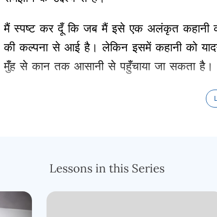
मैं
स्पष्ट
कर
दूँ
कि
जब
मैं
इसे
एक
अलंकृत
कहानी
की
कल्पना
से
आई
है।
लेकिन
इसमें
कहानी
को
याद
मुँह
से
कान
तक
आसानी
से
पहुँचाया
जा
सकता
है।
हमें
यह
बात
ध्यान
में
रखनी
चाहिए
कि
बाइबिल
में
के
में
सर्प
और
गिनती
की
पुस्तक
में
गधा
,
और
ये
दोनों
सकतीं।
सर्प
स्वयं
शैतान
था
,
और
कोई
साधारण
प्
था।
बल्कि
यह
स्पष्ट
किया
गया
है
कि
उत्पत्ति
का
य
Lessons in this Series
भी
प्राणी
शैतानी
सर्प
के
बराबर
नहीं
था।
दूसरी
ओर
,
बालाम
के
गधे
का
ऐसा
कोई
आध्यात्मिक