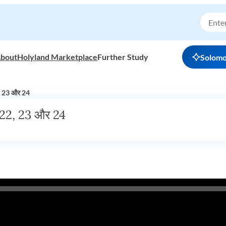
bout
Holyland Marketplace
Further Study
Solom
2, 23 और 24
य 22, 23 और 24