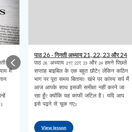
का
उत्पाद
था।
यह
बस
एक
सामान्य
गधा
था
जिसक
बहुत
प्रभावित
या
आश्चर्यचकित
नहीं
हुआ।
मेरा
मान
यह
पहचानने
में
मदद
करता
है
कि
समय
के
साथ
बा
ऐतिहासिक
घटनाएँ
अतिरंजित
हो
गई
और
अंततः
उन
जाने
वाले
बोलने
वाले
जानवरों
के
मानक
मध्य
पूर्वी
उ
पाठ 26 - गिनती अध्याय 21, 22, 23 और 24
नती
पाठ 26- अध्याय 21, 22, 23 और 24 हमने पिछले
दूसरे
शब्दों
में
,
यह
बाइबिल
में
प्रयुक्त
साहित्यिक
उप
ाय में
सप्ताह बाइबिल के एक बहुत छोटे, लेकिन कठिन
हमें
इसे
इब्रानी
लोगों
की
तरह
ही
धर्मशास्त्र
आधारि
नान
भाग पर पूरा समय बितायाः खंभे पर कांस्य सर्प मैं
आज आपके साथ इसकी समीक्षा नहीं करने जा
इस
कहानी
की
प्रकृति
के
बारे
में
जो
बता
रहा
हूँ
वह
हें
रहा हूँ, क्योंकि यह काफी जटिल है। यदि आप
इस
मामले
पर
आम
तौर
पर
सहमत
हैं।
े…
इसे पढ़ने से चूक गए…
इस
कथा
में
बालाक
मोआब
का
वर्तमान
राजा
है
और
View lesson