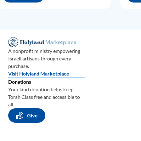
ली
हैं
A nonprofit ministry empowering
Israeli artisans through every
purchase.
Visit Holyland Marketplace
Donations
त
हो
Your kind donation helps keep
Torah Class free and accessible to
क।
all.
Give
ं