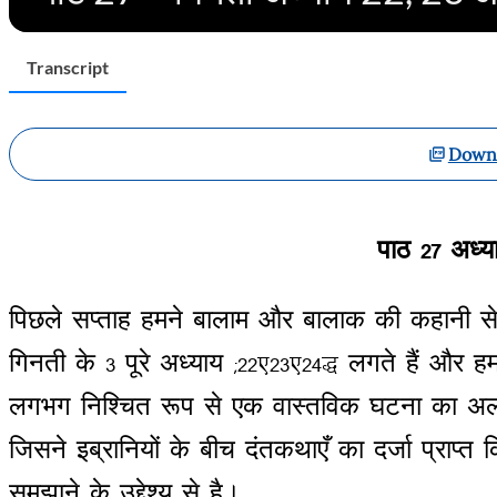
Transcript
Downl
पाठ
27
अध्य
पिछले
सप्ताह
हमने
बालाम
और
बालाक
की
कहानी
स
गिनती
के
3
पूरे
अध्याय
(22,23,24)
लगते
हैं
और
ह
लगभग
निश्चित
रूप
से
एक
वास्तविक
घटना
का
अल
जिसने
इब्रानियों
के
बीच
दंतकथाएँ
का
दर्जा
प्राप्त
क
समझाने
के
उद्देश्य
से
है।