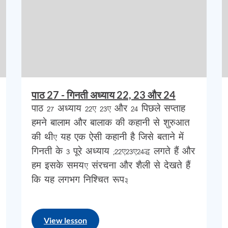
े
बारे
में
कहा
जाता
है
कि
वह
बोलता
था
और
बालाम
इ
ना
है
कि
यह
कहानी
के
प्रमुख
तत्वों
में
से
एक
है
जो
लाम
और
बालाक
और
इस्राएल
से
जुड़ी
वास्तविक
की
कहानियों
और
परंपराओं
में
आमतौर
पर
इस्तेमाल
क
पयोग
के
आगे
झुक
गईं।
पाठ 27 - गिनती अध्याय 22, 23 और 24
पाठ 27 अध्याय 22, 23, और 24 पिछले सप्ताह
करणों
का
एक
और
प्रकार
(
कई
प्रकारों
में
से
)
है
,
ल
हमने बालाम और बालाक की कहानी से शुरुआत
त
इब्रानी
दंतकथा
के
रूप
में
पहचानना
चाहिए।
मैं
आ
की थी, यह एक ऐसी कहानी है जिसे बताने में
गिनती के 3 पूरे अध्याय (22,23,24) लगते हैं और
विवादास्पद
नहीं
है
,
प्राचीन
और
आधुनिक
बाइबिल
वि
हम इसके समय, संरचना और शैली से देखते हैं
कि यह लगभग निश्चित रूप…
बालाम
एक
गैर
–
यहूदी
भविष्यवक्ता
और
भविष्यवक्ता
है
View lesson