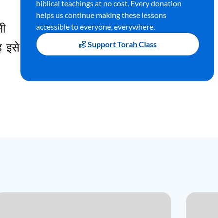
biblical teachings at no cost. Every donation
helps us continue making these lessons
accessible to everyone, everywhere.
ी
Support Torah Class
ह
इसे
्पत्ति
ा
कोई
चना