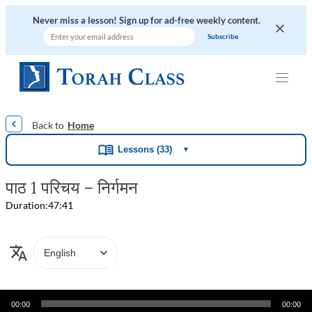
Never miss a lesson! Sign up for ad-free weekly content.
|
|
|
|
|
Home
Lessons (33)
▼
पाठ 1 परिचय – निर्गमन
Duration:
47:41
Audio
00:00
00:00