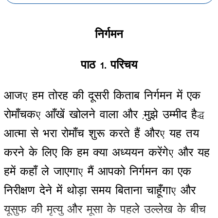
निर्गमन
पाठ
1-
परिचय
आज
,
हम
तोरह
की
दूसरी
किताब
निर्गमन
में
एक
रोमाँचक
,
आँखें
खोलने
वाला
और
(
मुझे
उम्मीद
है
)
आत्मा
से
भरा
रोमाँच
शुरू
करते
हैं
और
,
यह
तय
करने
के
लिए
कि
हम
क्या
अध्ययन
करेंगे
,
और
यह
हमें
कहाँ
ले
जाएगा
,
मैं
आपको
निर्गमन
का
एक
निरीक्षण
देने
में
थोड़ा
समय
बिताना
चाहूँगा
,
और
यूसुफ
की
मृत्यु
और
मूसा
के
पहले
उल्लेख
के
बीच