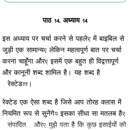
पाठ
14-
अध्याय
14
इस
अध्याय
पर
चर्चा
करने
से
पहले
,
में
बाइबिल
से
जुड़ी
एक
सामान्य
,
लेकिन
महत्वपूर्ण
बात
पर
चर्चा
करना
चाहूँगा
और
,
इसमें
एक
बहुत
ही
विद्वत्तापूर्ण
और
कानूनी
शब्द
शामिल
है
।
यह
शब्द
है
”
रेक्टेड
’’
।
रेक्टेड
एक
ऐसा
शब्द
है
जिसे
आप
तोरह
क्लास
में
नियमित
रूप
से
सुनेंगे
;
इसका
सीधा
सा
मतलब
है
,
”
संपादित
”
और
,
मुझे
पता
है
कि
कुछ
इसाईयों
को