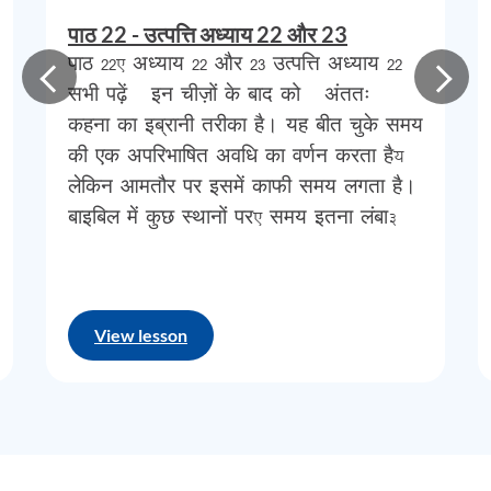
आखिरकार
हम
संकीर्ण
और
ऊंचे
शिखर
पर
पहुँच
पाठ 22 - उत्पत्ति अध्याय 22 और 23
पाठ 22, अध्याय 22 और 23 उत्पत्ति अध्याय 22
गए
हैं
।
फिर
भी
,
शिखर
पर
पहुँचने
के
बारे
में
कहने
सभी पढ़ें ”इन चीज़ों के बाद को ”अंततः”
को
कितना
कुछ
है
?
जैसा
कि
जीवन
में
अधिकांश
कहना का इब्रानी तरीका है। यह बीत चुके समय
चीजों
के
साथ
होता
है
,
यह
आगमन
नहीं
बल्कि
की एक अपरिभाषित अवधि का वर्णन करता है;
लेकिन आमतौर पर इसमें काफी समय लगता है।
यात्रा
है
जो
अपने
साथ
इतना
ऐतिहासिक
महत्व
बाइबिल में कुछ स्थानों पर, समय इतना लंबा…
रखती
है
;
इसलिए
,
उत्पत्ति
22
में
हमें
आगमन
की
जो
कहानी
सुनाई
गई
है
वह
सटीक
और
वचनों
की
मितव्ययिता
के
साथ
है
।
View lesson
कृपया
समस्त
बाइबिल
लेखन
की
इस
अनूठी
शैली
पर
ध्यान
दें
।
स्पष्टीकरण
और
वाक्पटुता
का
अधिकांश
समय
अंतिम
मौलिक
घटना
के
लिए
मंच