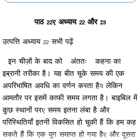
पाठ
22,
अध्याय
22
और
23
उत्पत्ति
अध्याय
22
सभी
पढ़ें
”
इन
चीज़ों
के
बाद
को
”
अंततः
”
कहना
का
इब्रानी
तरीका
है
।
यह
बीत
चुके
समय
की
एक
अपरिभाषित
अवधि
का
वर्णन
करता
है
;
लेकिन
आमतौर
पर
इसमें
काफी
समय
लगता
है
।
बाइबिल
में
कुछ
स्थानों
पर
,
समय
इतना
लंबा
है
और
परिस्थितियाँ
इतनी
विकसित
हो
चुकी
हैं
कि
हम
कह
सकते
हैं
कि
एक
युग
समाप्त
हो
गया
है
,
और
दूसरा