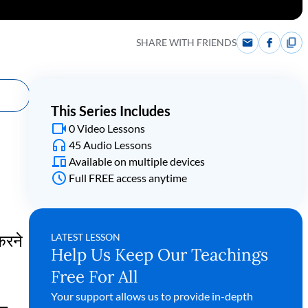
SHARE WITH FRIENDS
This Series Includes
0 Video Lessons
45 Audio Lessons
Available on multiple devices
Full FREE access anytime
LATEST LESSON
करने
Help Us Keep Our Teachings
Free For All
Your support allows us to provide in-depth