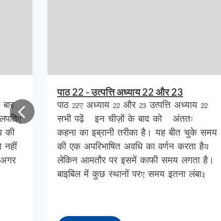
उसे
इसहाक
के
लिए
विवाह
हेतु
एक
पारिवारिक
सदस्
अब्राहम
के
भाई
की
वंशावली
क्यों
दी
गई
थी
,
क्योंक
में
से
होगी
।
अब्राहम
चिंतित
नहीं
था
,
क्योंकि
वह
जानता
था
कि
पाठ 22 - उत्पत्ति अध्याय 22 और 23
अब्राहम
नहीं
,
बल्कि
सेवक
था
।
ऐसा
कहा
जाता
है
 बार
पाठ 22, अध्याय 22 और 23 उत्पत्ति अध्याय 22
तथय
कि
अब्राहम
अब
बहुत
बूढ़ा
हो
चुका
था
,
और
ुलपति,
सभी पढ़ें ”इन चीज़ों के बाद को ”अंततः”
क्षण
आ
सकती
है
,
यह
बताता
है
कि
अब्राहम
को
सं
ीप की
कहना का इब्रानी तरीका है। यह बीत चुके समय
ा नहीं
की एक अपरिभाषित अवधि का वर्णन करता है;
सकता
जब
उसके
बेटे
इसहाक
को
पत्नी
मिलेगी
।
इ
, अगर
लेकिन आमतौर पर इसमें काफी समय लगता है।
आशीर्वाद
देने
के
लिए
मौजूद
नहीं
हो
सकता
था
,
इस
बाइबिल में कुछ स्थानों पर, समय इतना लंबा…
और
अयोग्यताओं
को
अपने
सेवक
को
सौंप
दिया
ताक