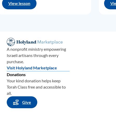
के
View lesson
Vi
है
;
A nonprofit ministry empowering
में
Israeli artisans through every
purchase.
Visit Holyland Marketplace
Donations
Your kind donation helps keep
Torah Class free and accessible to
ह
all.
Give