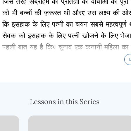
जिस
तरह
अब्राहम
को
प्रतिज्ञा
की
वाचाओं
को
पूरा
को
भी
बच्चों
की
ज़रूरत
थी
और
,
उस
लक्ष्य
की
ओ
कि
इसहाक
के
लिए
पत्नी
का
चयन
सबसे
महत्वपूर्ण
सेवक
को
इसहाक
के
लिए
पत्नी
खोजने
के
लिए
भेजा
पहली
बात
यह
है
कि
,
चुनाव
एक
कनानी
महिला
का
वंशजों
को
भूमि
पर
अधिकार
करना
था
,
तो
इसहाक
ठीक
नहीं
होगा
,
जिसका
परिवार
जल्द
ही
अपनी
भूमि
चाहता
था
कि
कनानी
धर्मों
में
पली
–
बढ़ी
कोई
महिला
हुई
पत्नी
को
कनान
आने
के
लिए
राजी
करने
में
अस
Lessons in this Series
मेसोपोटामिया
नहीं
लाना
था
।
इसलिए
,
सेवक
को
उत्तर
की
ओर
,
अब्राहम
की
मातृ