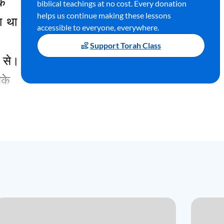
क
biblical teachings at no cost. Every donation
helps us continue making these lessons
ा
था
accessible to everyone, everywhere.
Support Torah Class
से
।
के
ना
ीं
ुनी
लिए
ावा
,