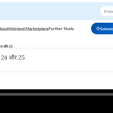
bout
Holyland Marketplace
Further Study
Solom
य 24 और 25
ाय 24 और 25