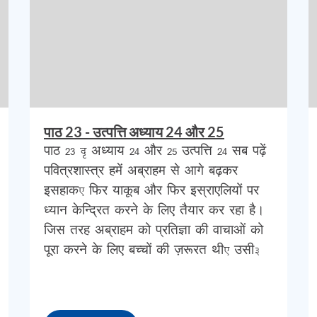
य
ढूँढना
है
।
अब
हम
समझ
सकते
हैं
कि
अध्याय
22
में
ि
अब्राहम
को
उम्मीद
थी
कि
इसहाक
की
भावी
दुल्हन
परमेश्वर
इसके
लिए
रास्ता
तैयार
कर
रहा
था
।
चिंतित
पाठ 23 - उत्पत्ति अध्याय 24 और 25
कि
,
अब्राहम
ने
सेवक
से
शपथ
दिलवाई
थी
साथ
ही
पाठ 23 – अध्याय 24 और 25 उत्पत्ति 24 सब पढ़ें
पूरी
तरह
से
जानता
था
कि
उसकी
अंतिम
साँस
किसी
पवित्रशास्त्र हमें अब्राहम से आगे बढ़कर
देह
था
कि
वह
उस
दिन
को
देखने
के
लिए
जीवित
नहीं
इसहाक, फिर याकूब और फिर इस्राएलियों पर
ध्यान केन्द्रित करने के लिए तैयार कर रहा है।
सलिए
,
चूंकि
वह
प्रस्तावित
पत्नी
की
जाँच
करने
और
जिस तरह अब्राहम को प्रतिज्ञा की वाचाओं को
लिए
उसने
इसहाक
के
लिए
पत्नी
की
सभी
आवश्यकता
पूरा करने के लिए बच्चों की ज़रूरत थी, उसी…
ि
वह
उसके
बदले
में
उसे
पूरा
करे
।