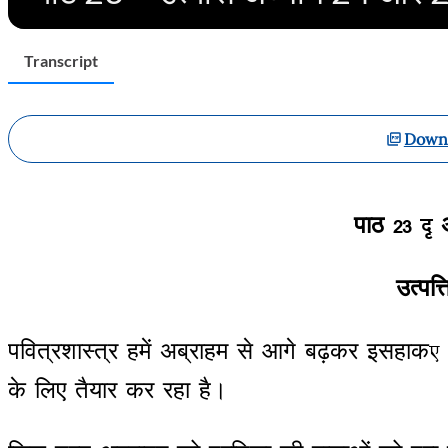
Transcript
Downl
पाठ
23 –
उत्पत्त
पवित्रशास्त्र
हमें
अब्राहम
से
आगे
बढ़कर
इसहाक
के
लिए
तैयार
कर
रहा
है
।