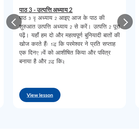
पाठ 3 - उत्पत्ति अध्याय 2
आपको
यह
जानना
दिलचस्प
लगेगा
कि
इब्रानियों
ने
पाठ 3 – अध्याय 2 आइए आज के पाठ की
सप्ताह
के
केवल
एक
दिन
, 7
वें
दिन
को
एक
नाम
शुरुआत उत्पत्ति अध्याय 2 से करें। उत्पत्ति 2 पूरा
दिया
है
।
वे
इसे
सब्त
कहते
हैं
जिससे
हमें
अपना
पढ़ें। यहाँ हम दो और महत्वपूर्ण बुनियादी बातों की
खोज करते हैंः 1) कि परमेश्वर ने प्रति सप्ताह
वचन
‘‘
सब्त
‘‘
मिलता
है
।
सप्ताह
के
अन्य
एक दिन, 7वें को आशीषित किया और पवित्र
दिनों
में
,
वे
केवल
संख्याएँ
निर्दिष्ट
करते
हैं
(
पहला
बनाया है और 2) कि…
दिन
,
दूसरा
दिन
,
तीसरा
,
इत्यादि
)
।
आइए
अब
उस
वचन
पर
एक
नजर
डालें
जिसका
View lesson
अनुवाद
आमतौर
पर
‘‘
विश्राम
‘‘
के
रूप
में
किया
जाता
है
,
जैसे
कि
‘‘
परमेश्वर
ने
उस
(
सातवें
)
दिन
में
विश्राम
किया
‘‘
।
प्रयुक्त