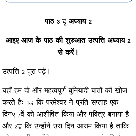
पाठ
3 –
अध्याय
2
आइए
आज
के
पाठ
की
शुरुआत
उत्पत्ति
अध्याय
2
से
करें
।
उत्पत्ति
2
पूरा
पढ़ें
।
यहाँ
हम
दो
और
महत्वपूर्ण
बुनियादी
बातों
की
खोज
करते
हैंः
1)
कि
परमेश्वर
ने
प्रति
सप्ताह
एक
दिन
, 7
वें
को
आशीषित
किया
और
पवित्र
बनाया
है
और
2)
कि
उन्होंने
उस
दिन
आराम
किया
है
ताकि