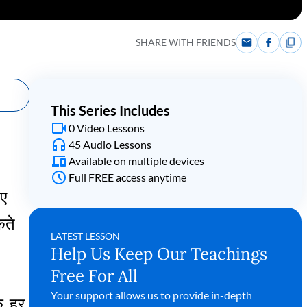
SHARE WITH FRIENDS
This Series Includes
0 Video Lessons
45 Audio Lessons
Available on multiple devices
Full FREE access anytime
ए
ते
LATEST LESSON
Help Us Keep Our Teachings
Free For All
Your support allows us to provide in-depth
ि
हर