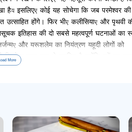
खा
है
;
इसलिए
,
कोई
यह
सोचेगा
कि
जब
परमेश्वर
की
ुत
उत्साहित
होंगे
।
फिर
भी
,
कलीसिया
,
और
पृथवी
क
्यसूचक
इतिहास
की
दो
सबसे
महत्वपूर्ण
घटनाओं
का
स
नर्जन्म
,
और
यरूशलेम
का
नियंत्रण
यहूदी
लोगों
को
है
कि
ऐसा
मुख्य
रूप
से
इसलिए
है
क्योंकि
हमें
यह
एह
Load More
।
भी
व्यवहारिक
उद्देश्यों
के
लिए
बाइबिल
में
भविष्यवाणी
क
िष्क्रिय
हो
गया
।
18
शताब्दियों
से
भी
अधिक
समय
से
ित
नहीं
हुई
है
।
ओह
उस
दिन
की
तैयारी
के
लिए
दुनि
विष्यवाणी
की
घड़ी
को
शुरू
करेंगे
,
सभी
चीजों
के
अंत