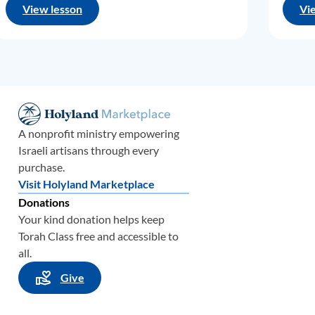
View lesson
Vi
तरह
ँ
वे
कते
एक
A nonprofit ministry empowering
ापसी
Israeli artisans through every
purchase.
Visit Holyland Marketplace
Donations
Your kind donation helps keep
Torah Class free and accessible to
all.
ो
Give
पर