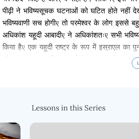
पीढ़ी
ने
भविष्यसूचक
घटनाओं
को
घटित
होते
नहीं
दे
भविष्यवाणी
सच
होगी
,
तो
परमेश्वर
के
लोग
इससे
बह
अधिकांश
यहूदी
आबादी
,
ने
अधिकांशतः
,
सभी
भविष
किया
है
,
एक
यहूदी
राष्ट्र
के
रूप
में
इस्राएल
का
पु
लौटाना
,
एक
उदासीन
जम्हाई
के
साथ
।
मुझे
लगता
नहीं
है
कि
भविष्यवाणी
की
पूर्ति
हर
दिन
नहीं
होती
है
वास्तव
में
, 70
ई
.
में
यरूशलेम
के
पतन
के
साथ
,
स
घटनाओं
का
खुलासा
एक
विस्तारित
अवधि
के
लिए
न
Lessons in this Series
बाइबिल
में
उल्लिखित
एक
भी
भविष्यसूचक
घटना
घट
बहुत
कुछ
चल
रहा
था
जब
परमेश्वर
एक
बार
फिर
भ