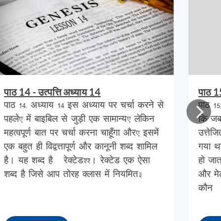
ऐसा
ज
रहा
की
पाठ 14 - उत्पत्ति अध्याय 14
पाठ 1
पाठ 14- अध्याय 14 इस अध्याय पर चर्चा करने से
पाठ 1
पैक
पहले, में बाइबिल से जुड़ी एक सामान्य, लेकिन
कि जब
महत्वपूर्ण बात पर चर्चा करना चाहूँगा और, इसमें
उत्तेज
ूदी
एक बहुत ही विद्वत्तापूर्ण और कानूनी शब्द शामिल
गया था
है। यह शब्द है ”रेक्टेड’’। रेक्टेड एक ऐसा
हो जा
तरह
शब्द है जिसे आप तोरह क्लास में नियमित…
और मेल
ऐसा
कौन”
रहे