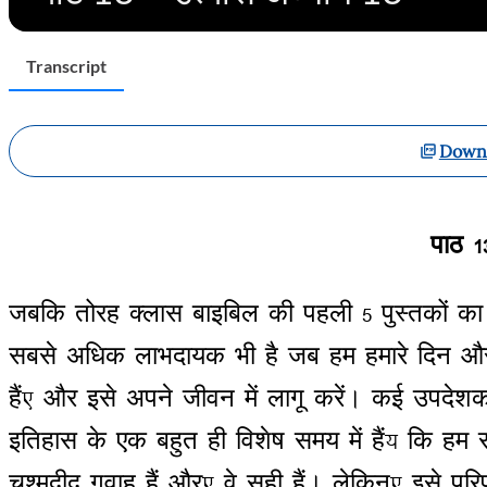
Transcript
Downl
पाठ
1
जबकि
तोरह
क्लास
बाइबिल
की
पहली
5
पुस्तकों
का
सबसे
अधिक
लाभदायक
भी
है
जब
हम
हमारे
दिन
औ
हैं
,
और
इसे
अपने
जीवन
में
लागू
करें
।
कई
उपदेशको
इतिहास
के
एक
बहुत
ही
विशेष
समय
में
हैं
;
कि
हम
चश्मदीद
गवाह
हैं
और
,
वे
सही
हैं
।
लेकिन
,
इसे
परिप्