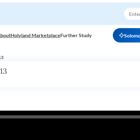
bout
Holyland Marketplace
Further Study
Solom
 13
 13