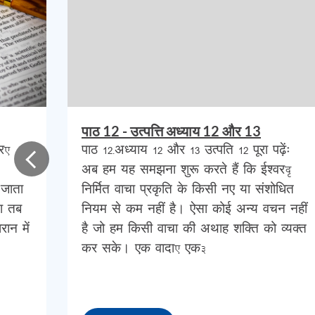
उल्टी
गिनती
शुरू
करेंगे
जैसा
कि
हम
जानते
हैं
;
ले
कुछ
भी
नहीं
था
जिससे
यह
पता
लगाया
जा
सके
कि
हमारे
जीवन
में
ऐसा
नहीं
है
,
लेकिन
हमारे
चारों
ओर
है
।
70
ई
.
में
यरूशलेम
के
विनाश
के
बाद
,
अगली
भविष्य
पाठ 12 - उत्पत्ति अध्याय 12 और 13
वर,
पाठ 12-अध्याय 12 और 13 उत्पति 12 पूरा पढ़ेंः
जिन्हें
रोमन
फैलाव
,
या
रोमन
निर्वासन
कहा
जाता
है
अब हम यह समझना शुरू करते हैं कि ईश्वर–
करके
रखे
हुए
थे
और
यरूशलेम
के
रोमन
विनाश
के
 जाता
निर्मित वाचा प्रकृति के किसी नए या संशोधित
इंतजार
कर
रहे
थे
,
जब
उन्हें
इस
शहर
में
रहने
से
म
ा तब
नियम से कम नहीं है। ऐसा कोई अन्य वचन नहीं
रान में
है जो हम किसी वाचा की अथाह शक्ति को व्यक्त
कलीसिया
और
मसीहाई
यहूदियों
ने
सोचा
कि
ईसा
मस
कर सके। एक वादा, एक…
पारंपरिक
यहूदियों
ने
सोचा
कि
उनकी
मातृभूमि
में
वाप
नहीं
हुआ
।
जो
लोग
इस्राएल
के
परमेश्वर
की
उपासन