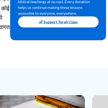
biblical teachings at no cost. Every donation
helps us continue making these lessons
कोई
accessible to everyone, everywhere.
ी
Support Torah Class
्वागत
सास
ी
गई
या
में
की