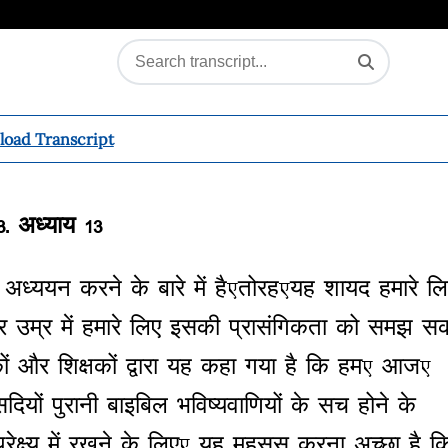
oad Transcript
3-
अध्याय
13
अध्ययन
करने
के
बारे
में
है
,
तोरह
,
यह
शायद
हमारे
लि
र
उम्र
में
हमारे
लिए
इसकी
प्रासंगिकता
को
समझ
सक
ं
और
शिक्षकों
द्वारा
यह
कहा
गया
है
कि
हम
,
आज
,
सदियों
पुरानी
बाइबिल
भविष्यवाणियों
के
सच
होने
के
रेक्ष्य
में
रखने
के
लिए
,
यह
महसूस
करना
अच्छा
है
क