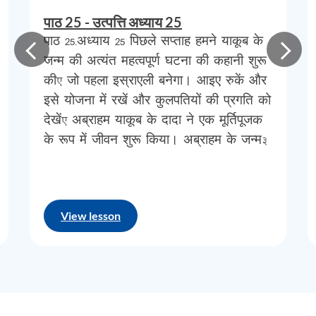
के
लोग
”
।
जो
नाम
हम
बाइबिल
में
पाते
हैं
वह
पाठ 25 - उत्पत्ति अध्याय 25
पाठ 25-अध्याय 25 पिछले सप्ताह हमने याकूब के
इब्रानी
है
।
इसलिए
,
जब
अब्राहम
ने
परमेश्वर
की
जन्म की अत्यंत महत्वपूर्ण घटना की कहानी शुरू
आज्ञा
मानी
और
कनान
देश
में
चला
गया
,
तो
घोषणा
की, जो पहला इस्राएली बनेगा। आइए रुकें और
के
द्वारा
परमेश्वर
ने
मानव
जाति
को
एक
ओर
इसे योजना में रखें और कुलपतियों की प्रगति को
देखें, अब्राहम याकूब के दादा ने एक मूर्तिपूजक
इब्रानियों
में
विभाजित
कर
दिया
,
और
दूसरी
ओर
के रूप में जीवन शुरू किया। अब्राहम के जन्म…
बाकी
सभी
को
अब्राहम
के
निर्णय
,
और
परमेश्वर
की
घोषणा
,
अब्राहम
को
,
परमेश्वर
की
दृष्टि
में
,
अन्य
सभी
मनुष्यों
से
अलग
बनाने
में
एकमात्र
View lesson
कारक
थे
।
अब्राहम
का
पुत्र
इसहाक
,
इब्रानी
लोगों
के
विकास
में
अगले
चरण
का
प्रतिनिधित्व
करता
है
;