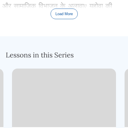
और
सामाजिक
विभाजन
के
अलावा
,
यहोवा
की
Load More
नज़र
में
सभी
मनुष्य
लगभग
एक
जैसे
थे
;
एक
अपवाद
यह
है
कि
हाम
की
वंशावली
,
नूह
के
तीन
पुत्रों
में
से
एक
।
एक
शापित
वंश
थी
।
अब्राहम
के
समय
तक
मानवता
का
कोई
विभाजन
नहीं
था
,
कोई
Lessons in this Series
अलग
–
अलग
लोग
नहीं
थे
।
एक
बार
जब
परमेश्वर
ने
अब्राहम
को
अपना
देश
और
अपने
परिवार
को
छोड़ने
के
लिए
बुलाया
,
तब
से
यह
शुरू
हुआ
।
दुनिया
को
लोगों
के
दो
समूहों
में
दैवीय
रूप
से
विभाजित
करने
की
प्रक्रिया
उसके
लोग
और
बाकी
सभी
हम
जो
नाम
देते
हैं
”
परमेश्वर